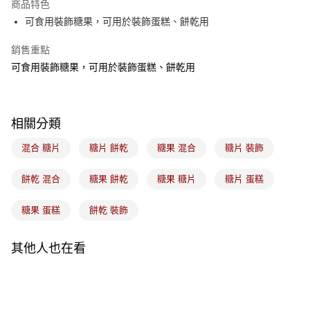
商品特色
悠遊付
可食用裝飾糖果，可用於裝飾蛋糕、餅乾用
Google Pay
銷售重點
可食用裝飾糖果，可用於裝飾蛋糕、餅乾用
全盈+PAY
ATM付款
相關分類
運送方式
混合 糖片
糖片 餅乾
糖果 混合
糖片 裝飾
7-11取貨(5kg以內，尺寸不超過90cm)
每筆NT$100，滿NT$1,500(含以上)免運費
餅乾 混合
糖果 餅乾
糖果 糖片
糖片 蛋糕
常溫宅配-(限重20kg以下)
糖果 蛋糕
餅乾 裝飾
每筆NT$100，滿NT$1,500(含以上)免運費
付款後門市自取
其他人也在看
免運費