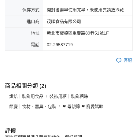
保存方式
開封後盡早使用完畢，未使用完請放冷藏
進口商
茂順食品有限公司
地址
新北市板橋區重慶路89巷51號1F
電話
02-29587719
客服
商品相關分類 (2)
｜烘焙｜裝飾用食品
裝飾用糖｜裝飾糖珠
｜節慶｜食材、器具、包裝
❤ 母親節 ❤ 寵愛媽咪
評價