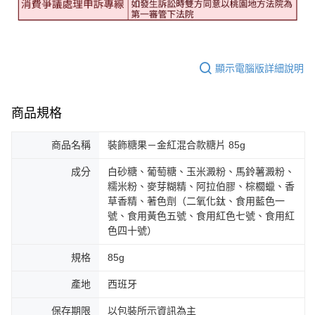
顯示電腦版詳細說明
商品規格
商品名稱
裝飾糖果－金紅混合款糖片 85g
成分
白砂糖、葡萄糖、玉米澱粉、馬鈴薯澱粉、
糯米粉、麥芽糊精、阿拉伯膠、棕櫚蠟、香
草香精、著色劑（二氧化鈦、食用藍色一
號、食用黃色五號、食用紅色七號、食用紅
色四十號）
規格
85g
產地
西班牙
保存期限
以包裝所示資訊為主