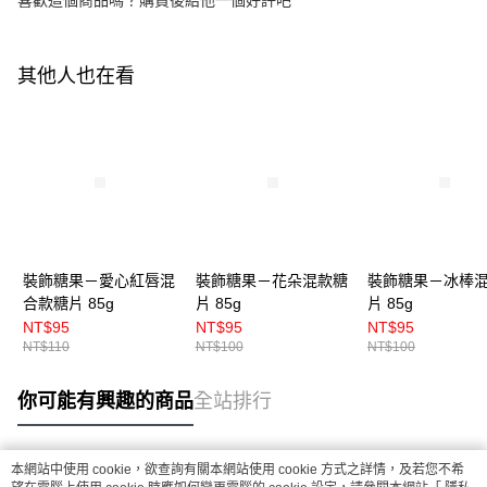
喜歡這個商品嗎？購買後給他一個好評吧
其他人也在看
裝飾糖果－愛心紅唇混
裝飾糖果－花朵混款糖
裝飾糖果－冰棒
合款糖片 85g
片 85g
片 85g
NT$95
NT$95
NT$95
NT$110
NT$100
NT$100
你可能有興趣的商品
全站排行
本網站中使用 cookie，欲查詢有關本網站使用 cookie 方式之詳情，及若您不希
熱門標籤