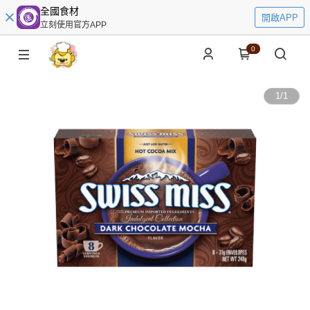
全國食材
開啟APP
立刻使用官方APP
0
1
/
1