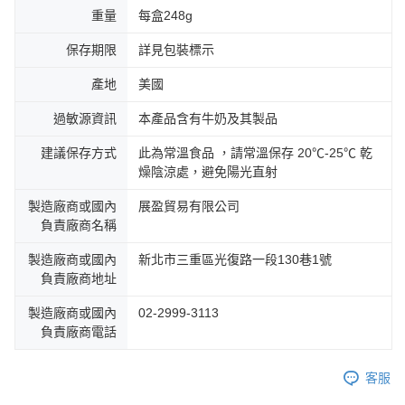
重量
每盒248g
保存期限
詳見包裝標示
產地
美國
過敏源資訊
本產品含有牛奶及其製品
建議保存方式
此為常溫食品 ，請常溫保存 20℃-25℃ 乾
燥陰涼處，避免陽光直射
製造廠商或國內
展盈貿易有限公司
負責廠商名稱
製造廠商或國內
新北市三重區光復路一段130巷1號
負責廠商地址
製造廠商或國內
02-2999-3113
負責廠商電話
客服