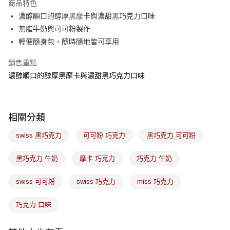
商品特色
悠遊付
濃醇順口的醇厚黑摩卡與濃甜黑巧克力口味
無脂牛奶與可可粉製作
Google Pay
輕便隨身包，隨時隨地皆可享用
全盈+PAY
銷售重點
ATM付款
濃醇順口的醇厚黑摩卡與濃甜黑巧克力口味
運送方式
7-11取貨(5kg以內，尺寸不超過90cm)
相關分類
每筆NT$100，滿NT$1,500(含以上)免運費
swiss 黑巧克力
可可粉 巧克力
黑巧克力 可可粉
常溫宅配-(限重20kg以下)
黑巧克力 牛奶
摩卡 巧克力
巧克力 牛奶
每筆NT$100，滿NT$1,500(含以上)免運費
付款後門市自取
swiss 可可粉
swiss 巧克力
miss 巧克力
免運費
巧克力 口味