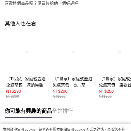
喜歡這個商品嗎？購買後給他一個好評吧
其他人也在看
〔T世家〕家庭號壺泡
〔T世家〕家庭號壺泡
〔T世家〕家庭號
免濾茶包－凍頂烏龍茶
免濾茶包－香片茶
免濾茶包－鐵觀
7gx37小包/袋
7gx37小包/袋
7gx37小包/袋
NT$290
NT$290
NT$250
NT$300
NT$300
NT$300
你可能有興趣的商品
全站排行
本網站中使用 cookie，欲查詢有關本網站使用 cookie 方式之詳情，及若您不希