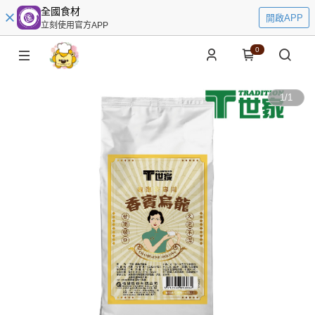
全國食材
開啟APP
立刻使用官方APP
0
1
/
1