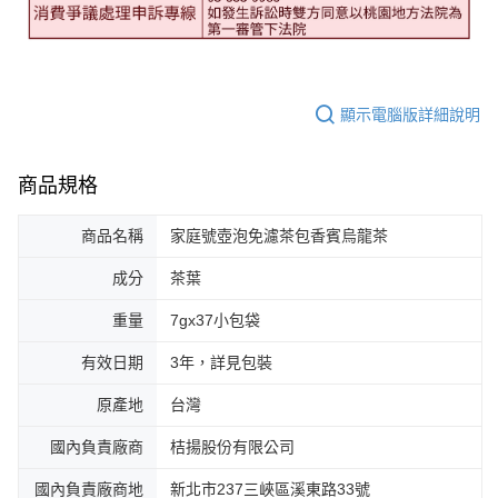
顯示電腦版詳細說明
商品規格
商品名稱
家庭號壺泡免濾茶包香賓烏龍茶
成分
茶葉
重量
7gx37小包袋
有效日期
3年，詳見包裝
原產地
台灣
國內負責廠商
桔揚股份有限公司
國內負責廠商地
新北市237三峽區溪東路33號