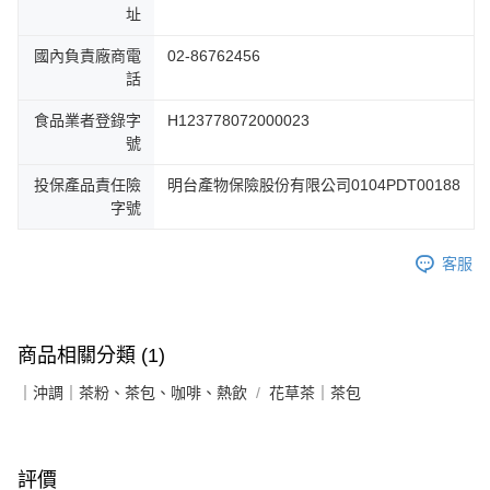
址
國內負責廠商電
02-86762456
話
食品業者登錄字
H123778072000023
號
投保產品責任險
明台產物保險股份有限公司0104PDT00188
字號
客服
商品相關分類 (1)
｜沖調｜茶粉、茶包、咖啡、熱飲
花草茶｜茶包
評價