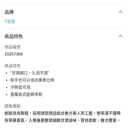
付款方式
品牌
信用卡一次付款
T世家
LINE Pay
商品特色
Apple Pay
商品編號
悠遊付
10257366
Google Pay
商品特色
全盈+PAY
"甘潤順口，久泡不澀"
ATM付款
新手也可以泡出專業比例
冷熱皆可泡
運送方式
蒐羅各式經典茶款
7-11取貨(5kg以內，尺寸不超過90cm)
銷售重點
每筆NT$100，滿NT$1,500(含以上)免運費
創新改良製程，採用球型揉捻結合東方美人茶工藝，使茶湯不僅帶
有熟果香氣，入喉後更散發細緻甘潤滋味，質地柔軟，層次豐富。
常溫宅配-(限重20kg以下)