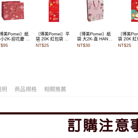
博美Pomei〕紙
〔博美Pomei〕平
〔博美Pomei〕紙
〔博美Po
 小2K-迎花慶 5
袋 20K 紅包袋 花
袋 大2K-直 HANA
袋 20K 
曜幸福 10入
1入
果迎春 1
T$95
NT$25
NT$30
NT$25
說明
商品規格
相關推薦