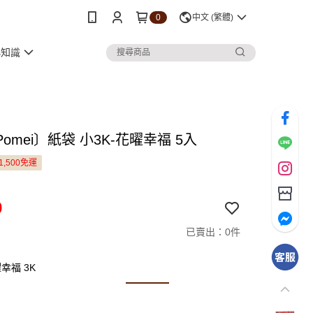
0
中文 (繁體)
小知識
omei〕紙袋 小3K-花曜幸福 5入
1,500免運
9
已賣出：0件
幸福 3K