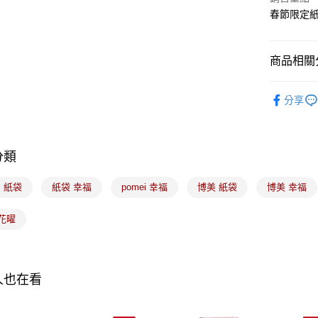
ATM付款
春節限定
運送方式
商品相關分
7-11取貨
｜節慶｜
分享
袋、圓筒
每筆NT$1
｜包裝｜
常溫宅配-(
每筆NT$1
分類
付款後門
i 紙袋
紙袋 幸福
pomei 幸福
博美 紙袋
博美 幸福
免運費
花曜
人也在看