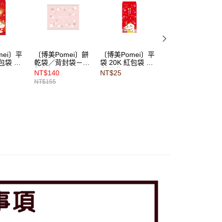
mei〕平
〔博美Pomei〕餅
〔博美Pomei〕平
〔博美Pomei〕禮
紅包袋 喵
乾袋／背封袋－花
袋 20K 紅包袋 吉
品貼紙 - 雜貨小手
0入
絮祝福 100入
利喵喵 (10入)
工 (108枚)
NT$140
NT$25
NT$30
（11.5x9cm）
NT$155
NT$35