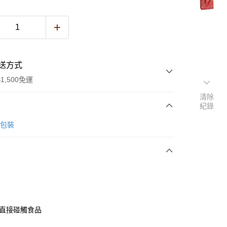
送方式
1,500免運
清除
紀錄
次付款
美包裝
y
可直接碰觸食品