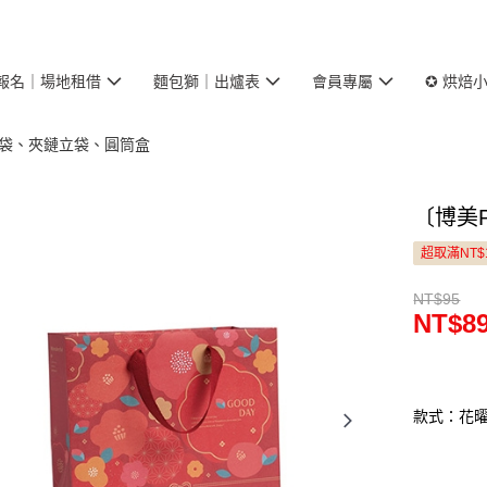
報名｜場地租借
麵包獅｜出爐表
會員專屬
✪ 烘焙
糖果袋、夾鏈立袋、圓筒盒
〔博美P
超取滿NT$
NT$95
NT$8
款式：花曜