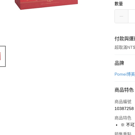
數量
付款與運
超取滿NT$
付款方式
品牌
信用卡一
Pomei博
LINE Pay
商品特色
Apple Pay
商品編號
悠遊付
10387258
商品特色
Google Pa
※ 不
全盈+PAY
銷售重點