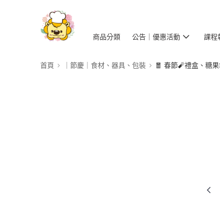
商品分類
公告｜優惠活動
課程
首頁
｜節慶｜食材、器具、包裝
🧧 春節🧨禮盒、