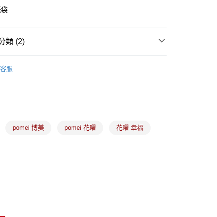
紙袋
類 (2)
(5kg以內，尺寸不超過90cm)
食材、器具、包裝
🧧 春節🧨禮盒、糖果袋、夾鏈立
客服
盒
00，滿NT$1,500(含以上)免運費
禮盒、包材、配件
禮品提袋｜紙袋
限重20kg以下)
00，滿NT$1,500(含以上)免運費
市自取
pomei 博美
pomei 花曜
花曜 幸福