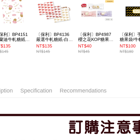
保利〕BP4151
〔保利〕BP4136
〔保利〕BP4987
〔保利〕手
蘭迪牛軋糖紙
嚴選牛軋糖紙-白金
櫻之花KOP糖果袋
糖果袋/牛
00入
款 500入
／牛軋糖包裝袋
袋（BP49
$135
NT$135
NT$40
NT$100
100入
入
$145
NT$145
NT$45
NT$180
iption
Specification
Recommendations