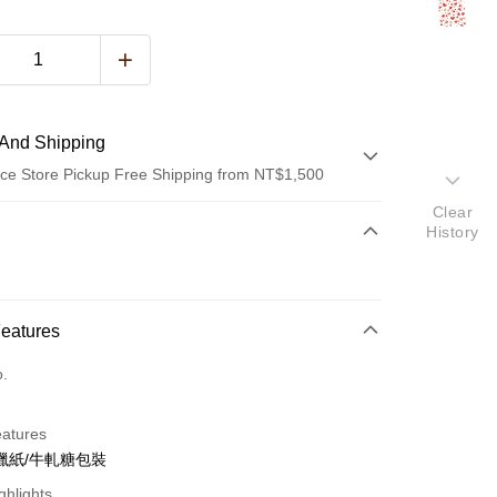
And Shipping
ce Store Pickup Free Shipping from NT$1,500
Clear
 Method
History
d (Full Payment)
Features
o.
t
y
eatures
蠟紙/牛軋糖包裝
ghlights