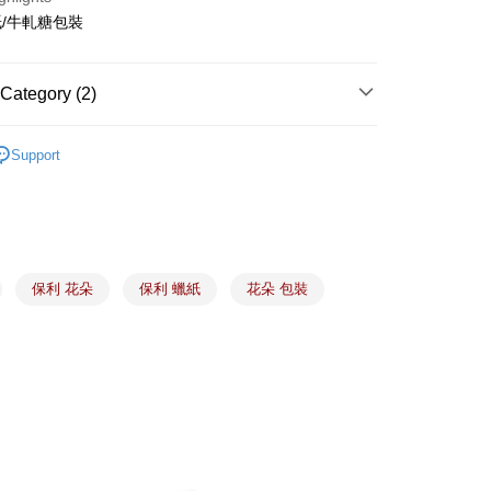
fer
/牛軋糖包裝
 Method
Category (2)
(5kg以內，尺寸不超過90cm)
禮盒、包材、配件
KOP糖果袋｜牛軋糖包裝袋
er | Free shipping on orders of NT$1,500 or more
Support
食材、器具、包裝
🧧 春節🧨禮盒、糖果袋、夾鏈立
限重20kg以下)
盒
er | Free shipping on orders of NT$1,500 or more
市自取
保利 花朵
保利 蠟紙
花朵 包裝
ing