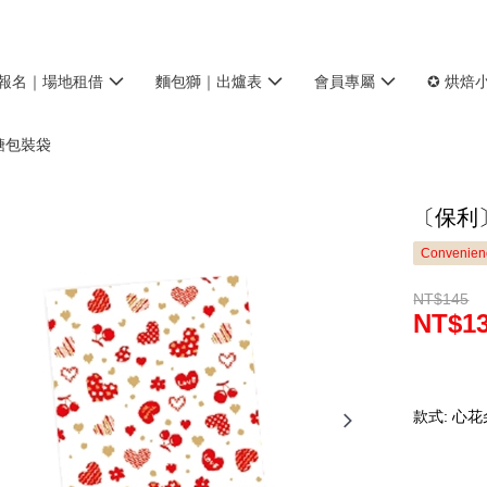
報名｜場地租借
麵包獅｜出爐表
會員專屬
✪ 烘焙
糖包裝袋
〔保利〕
Convenienc
NT$145
NT$1
款式: 心