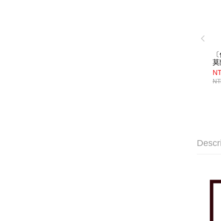
〔
莫
5
NT
NT
Descr