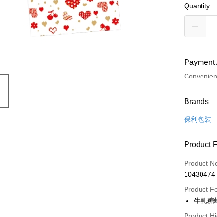
Quantity
Payment 
Convenien
Payment
Brands
Credit Car
保利包裝
LINE Pay
Product 
Apple Pay
Product N
Easy Walle
10430474
Google Pa
Product F
牛軋糖
Plus Pay
Product Hi