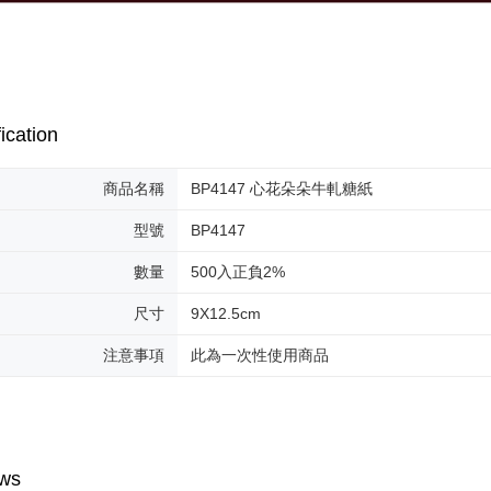
ication
商品名稱
BP4147 心花朵朵牛軋糖紙
型號
BP4147
數量
500入正負2%
尺寸
9X12.5cm
注意事項
此為一次性使用商品
ws