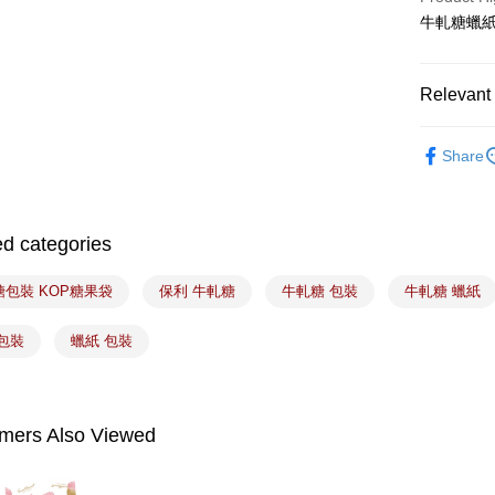
ATM Trans
牛軋糖蠟紙
Shipping
Relevant 
7-11取貨
｜包裝｜
NT$100/ord
Share
｜節慶｜
常溫宅配-(
袋、圓筒
NT$100/ord
ed categories
付款後門
糖包裝 KOP糖果袋
保利 牛軋糖
牛軋糖 包裝
牛軋糖 蠟紙
Free shipp
包裝
蠟紙 包裝
mers Also Viewed