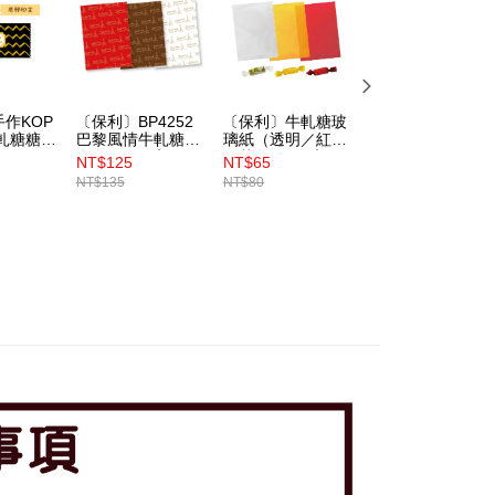
作KOP
〔保利〕BP4252
〔保利〕牛軋糖玻
〔保利〕小花蛋黃
軋糖糖果
巴黎風情牛軋糖紙-
璃紙（透明／紅色
酥自黏袋 100入
24）500
白色款 500入
／黃色）500入
（BP4073）
NT$125
NT$65
NT$40
（BP4939）
NT$135
NT$80
NT$45