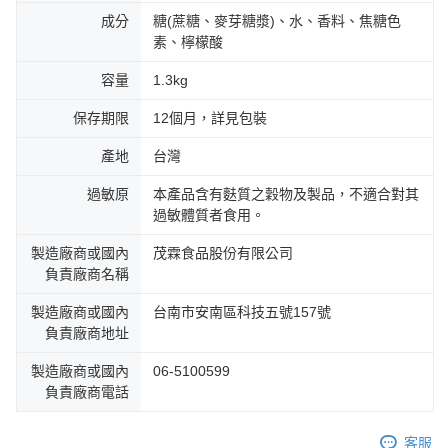
成分
糖(蔗糖、麥芽糖漿)、水、香料、焦糖色
素、檸檬酸
容量
1.3kg
保存期限
12個月，詳見包裝
產地
台灣
過敏原
本產品含有麩質之穀物及製品，不適合對其
過敏體質者食用。
製造廠商或國內
茂霖食品股份有限公司
負責廠商名稱
製造廠商或國內
台南市安南區科技五號157號
負責廠商地址
製造廠商或國內
06-5100599
負責廠商電話
客服