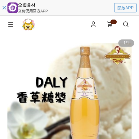
全國食材
開啟APP
立刻使用官方APP
0
1
/
1