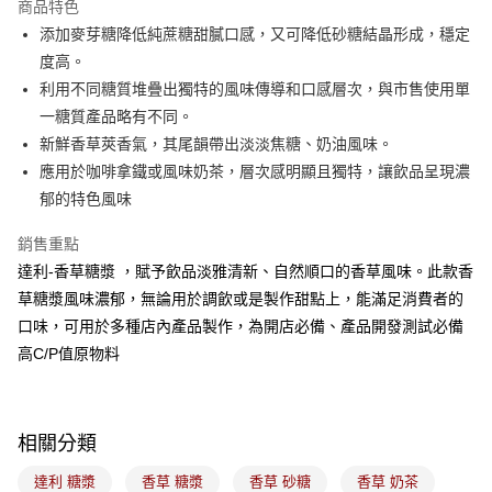
商品特色
悠遊付
添加麥芽糖降低純蔗糖甜膩口感，又可降低砂糖結晶形成，穩定
度高。
Google Pay
利用不同糖質堆疊出獨特的風味傳導和口感層次，與市售使用單
全盈+PAY
一糖質產品略有不同。
新鮮香草莢香氣，其尾韻帶出淡淡焦糖、奶油風味。
ATM付款
應用於咖啡拿鐵或風味奶茶，層次感明顯且獨特，讓飲品呈現濃
郁的特色風味
運送方式
7-11取貨(5kg以內，尺寸不超過90cm)
銷售重點
每筆NT$100，滿NT$1,500(含以上)免運費
達利-香草糖漿 ，賦予飲品淡雅清新、自然順口的香草風味。此款香
草糖漿風味濃郁，無論用於調飲或是製作甜點上，能滿足消費者的
常溫宅配-(限重20kg以下)
口味，可用於多種店內產品製作，為開店必備、產品開發測試必備
每筆NT$100，滿NT$1,500(含以上)免運費
高C/P值原物料
付款後門市自取
免運費
相關分類
達利 糖漿
香草 糖漿
香草 砂糖
香草 奶茶