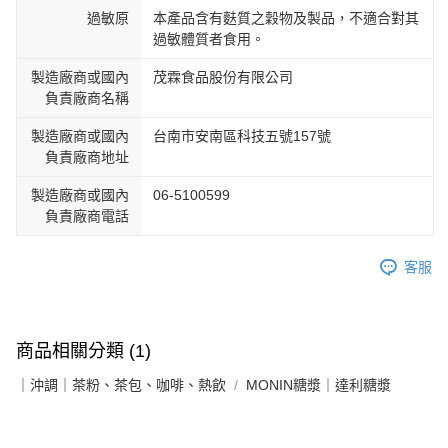
過敏原
本產品含有麩質之穀物及製品，不適合對其
過敏體質者食用。
製造廠商或國內
茂霖食品股份有限公司
負責廠商名稱
製造廠商或國內
台南市安南區科技五號157號
負責廠商地址
製造廠商或國內
06-5100599
負責廠商電話
客服
商品相關分類 (1)
｜沖調｜茶粉、茶包、咖啡、熱飲
MONIN糖漿｜達利糖漿