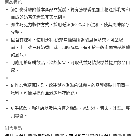
商品特色
悠遊付
添加麥芽糖降低本產品甜膩感，獨有焦糖香氣加上精選煉乳調和
而成的奶茶焦糖醬完美比例。
Google Pay
如生巧克力製作方式，採用低溫(50℃以下)混和，使其風味保存
全盈+PAY
完整。
因含有煉乳，使用達利-奶茶焦糖醬所調製風味奶茶，可呈現
ATM付款
前、中、後三段奶香口感，風味醇厚，有別於一般市面焦糖糖醬
的風味。
運送方式
可應用於咖啡飲品，冷熱皆宜，可取代並奶精與糖並提昇飲品口
7-11取貨(5kg以內，尺寸不超過90cm)
感。
每筆NT$100，滿NT$1,500(含以上)免運費
5.作為焦糖瑪琪朵、鬆餅與冰淇淋的淋醬。飲品與餐點共用同一
常溫宅配-(限重20kg以下)
物料，可簡易操作並減少庫存問題。
每筆NT$100，滿NT$1,500(含以上)免運費
付款後門市自取
6.手搖飲、咖啡店以及烘培類之糕點、冰淇淋、調味、淋醬....專
免運費
用糖醬。
銷售重點
達利-太妃焦糖醬(原奶茶焦糖醬)，或可稱為焦糖醬/太妃焦糖醬/焦糖