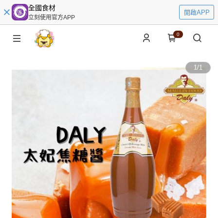
全國食材
開啟APP
立刻使用官方APP
0
1
/
1