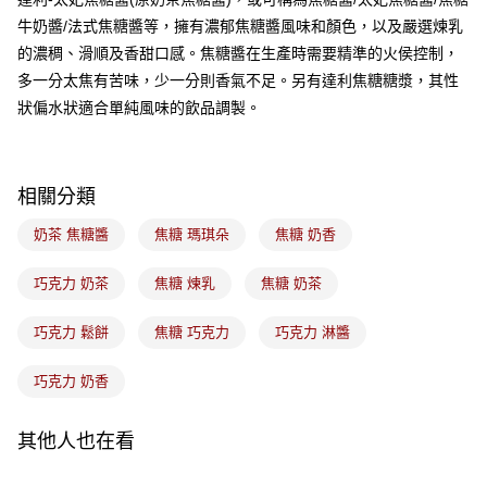
牛奶醬/法式焦糖醬等，擁有濃郁焦糖醬風味和顏色，以及嚴選煉乳
的濃稠、滑順及香甜口感。焦糖醬在生產時需要精準的火侯控制，
多一分太焦有苦味，少一分則香氣不足。另有達利焦糖糖漿，其性
狀偏水狀適合單純風味的飲品調製。
相關分類
奶茶 焦糖醬
焦糖 瑪琪朵
焦糖 奶香
巧克力 奶茶
焦糖 煉乳
焦糖 奶茶
巧克力 鬆餅
焦糖 巧克力
巧克力 淋醬
巧克力 奶香
其他人也在看