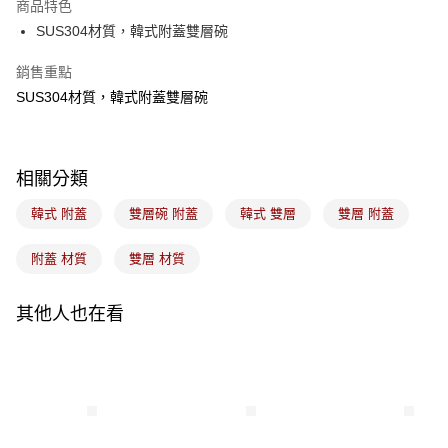
商品特色
悠遊付
SUS304材質，韓式附蓋雙層碗
Google Pay
銷售重點
SUS304材質，韓式附蓋雙層碗
全盈+PAY
ATM付款
相關分類
運送方式
韓式 附蓋
雙層碗 附蓋
韓式 雙層
雙層 附蓋
7-11取貨(5kg以內，尺寸不超過90cm)
每筆NT$100，滿NT$1,500(含以上)免運費
附蓋 材質
雙層 材質
常溫宅配-(限重20kg以下)
每筆NT$100，滿NT$1,500(含以上)免運費
其他人也在看
付款後門市自取
免運費