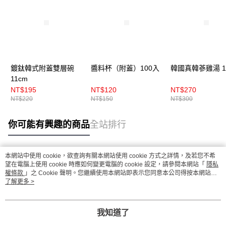
鍍鈦韓式附蓋雙層碗
醬料杯（附蓋）100入
韓國真韓蔘雞湯 1
11cm
NT$195
NT$120
NT$270
NT$220
NT$150
NT$300
你可能有興趣的商品
全站排行
本網站中使用 cookie，欲查詢有關本網站使用 cookie 方式之詳情，及若您不希
熱門標籤
望在電腦上使用 cookie 時應如何變更電腦的 cookie 設定，請參閱本網站「
隱私
權條款
」之 Cookie 聲明。您繼續使用本網站即表示您同意本公司得按本網站使
用條款之 Cookie 聲明使用 cookie。
了解更多 >
我知道了