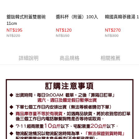
鍍鈦韓式附蓋雙層碗
醬料杯（附蓋）100入
韓國真韓蔘雞湯 1
11cm
NT$195
NT$120
NT$270
NT$220
NT$150
NT$300
詳細說明
商品規格
相關推薦