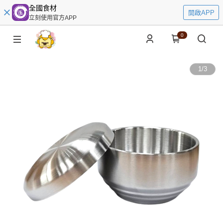
全國食材
開啟APP
立刻使用官方APP
0
1
/
3