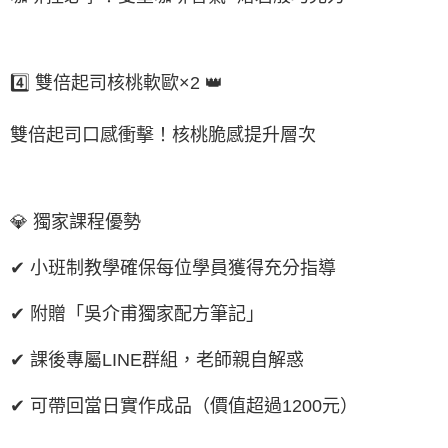
4️⃣ 雙倍起司核桃軟歐×2 👑
雙倍起司口感衝擊！核桃脆感提升層次
💎 獨家課程優勢
✔ 小班制教學確保每位學員獲得充分指導
✔ 附贈「吳介甫獨家配方筆記」
✔ 課後專屬LINE群組，老師親自解惑
✔ 可帶回當日實作成品（價值超過1200元）