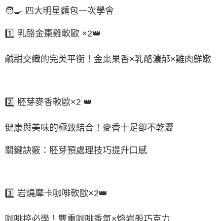
🧑🍳 四大明星麵包一次學會
1️⃣ 乳酪金棗雞軟歐 ×2👑
鹹甜交織的完美平衡！金棗果香×乳酪濃郁×雞肉鮮嫩
2️⃣ 胚芽麥香軟歐×2 👑
健康與美味的極致結合！麥香十足卻不乾澀
關鍵訣竅：胚芽預處理技巧提升口感
3️⃣ 岩燒摩卡咖啡軟歐×2👑
咖啡控必學！雙重咖啡香氣×熔岩般巧克力