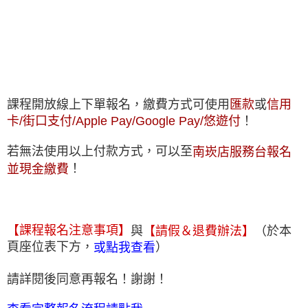
課程開放線上下單報名，繳費方式可使用
匯款
或
信用
卡/街口支付/Apple Pay/Google Pay/悠遊付
！
若無法使用以上付款方式，可以至
南崁店服務台報名
！
並現金繳費
【課程報名注意事項】
與
【請假＆退費辦法】
（於本
頁座位表下方，
）
或點我查看
請詳閱後同意再報名！
謝謝！