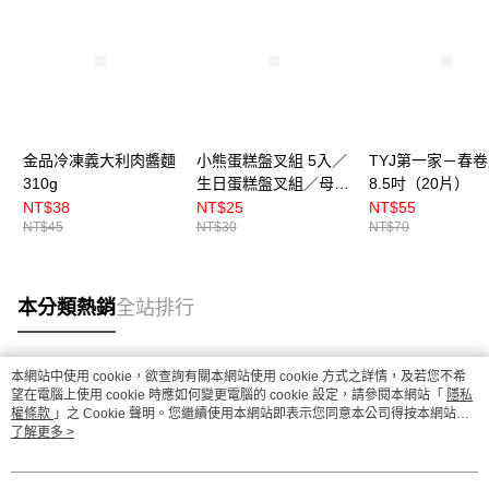
金品冷凍義大利肉醬麵
小熊蛋糕盤叉組 5入／
TYJ第一家－春
310g
生日蛋糕盤叉組／母親
8.5吋（20片）
節蛋糕盤叉組
NT$38
NT$25
NT$55
NT$45
NT$30
NT$70
本分類熱銷
全站排行
本網站中使用 cookie，欲查詢有關本網站使用 cookie 方式之詳情，及若您不希
熱門標籤
望在電腦上使用 cookie 時應如何變更電腦的 cookie 設定，請參閱本網站「
隱私
權條款
」之 Cookie 聲明。您繼續使用本網站即表示您同意本公司得按本網站使
用條款之 Cookie 聲明使用 cookie。
了解更多 >