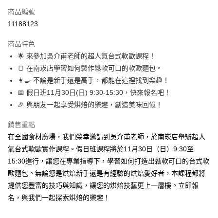
商品編號
LINE Pay
11188123
Apple Pay
商品特色
悠遊付
🌟 來參加吳介甫老師的超人氣台式軟歐課程！
🍞 在南崁店學習如何製作鬆軟可口的軟歐麵包。
Google Pay
👩‍🍳 不論是新手還是高手，都能在這裡找到樂趣！
全盈+PAY
📅 假日班11月30日(日) 9:30-15:30，快來報名吧！
🎉 與朋友一起享受烘焙的樂趣，創造美味回憶！
ATM付款
銷售重點
運送方式
在全國食材廣場，我們榮幸邀請到吳介甫老師，於南崁店舉辦超人
常溫宅配-(限重20kg以下)
氣台式軟歐實作課程。假日班課程將於11月30日（日）9:30至
每筆NT$100，滿NT$1,500(含以上)免運費
15:30進行，讓您在專業指導下，學習如何打造出鬆軟可口的台式軟
歐麵包。無論您是烘焙新手還是有經驗的烘焙愛好者，本課程都將
課程報名
提供您豐富的技巧與知識，讓您的烘焙技藝更上一層樓。立即報
免運費
名，與我們一起探索烘焙的樂趣！