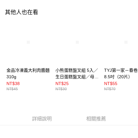
其他人也在看
金品冷凍義大利肉醬麵
小熊蛋糕盤叉組 5入／
TYJ第一家－春
310g
生日蛋糕盤叉組／母親
8.5吋（20片）
節蛋糕盤叉組
NT$38
NT$25
NT$55
NT$45
NT$30
NT$70
詳細說明
相關推薦