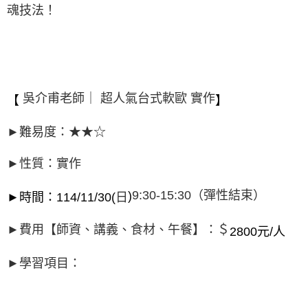
魂技法！
吳介甫老師｜ 超人氣台式軟歐 實作
【
】
►難易度：★★☆
►性質：實作
9:30-15:30（彈性結束）
)
►時間：114/11/30(
日
►費用【師資、講義、食材、午餐】：＄
2800元/人
►學習項目：