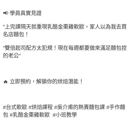
📢 學員真實見證
"上完課隔天就重現乳酪金棗雞軟歐，家人以為我去買
名店麵包！
"雙倍起司配方太犯規！現在每週都要做來滿足麵包控
的老公"
🔥 立即預約，解鎖你的烘焙潛能！
#台式軟歐 #烘焙課程 #吳介甫的熱賣麵包課 #手作麵
包 #乳酪金棗雞軟歐
#小班教學