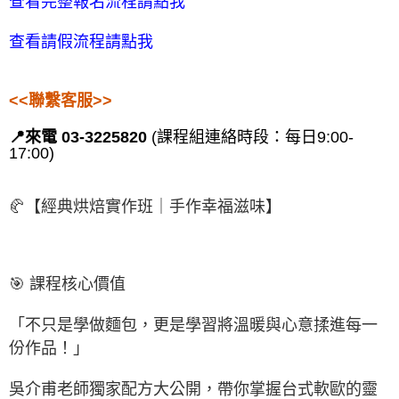
查看完整報名流程請點我
查看請假流程請點我
<<聯繫客服>>
📍來電 03-3225820
(課程組連絡時段：每日9:00-
17:00)
🥐【經典烘焙實作班｜手作幸福滋味】
🎯 課程核心價值
「不只是學做麵包，更是學習將溫暖與心意揉進每一
份作品！」
吳介甫老師獨家配方大公開，帶你掌握台式軟歐的靈