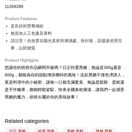
LINE Pay
11269289
Apple Pay
Product Features
Easy Wallet
是良好的營養補給
無添加人工色素及香料
Google Pay
請注意！勿放置在陽光直射與潮濕處，拆封後，請儘速使用完
Plus Pay
畢，以防變質
ATM Transfer
Product Highlights
想讓你的烘焙作品瞬間升級嗎？日正特選黑糖，無論是300g還是
Shipping Method
600g，都能為你的甜點增添獨特的風味！這款黑糖不僅色澤誘人，
7-11取貨(5kg以內，尺寸不超過90cm)
更是料理中的小秘密，讓每一口都充滿驚喜。無論是鬆餅、蛋糕還
NT$100/order | Free shipping on orders of NT$1,500 or more
是手作糖果，都能輕鬆駕馭。快來全國食材廣場，讓我們一起感受
黑糖的魔力，烘焙出屬於你的美味故事！
常溫宅配-(限重20kg以下)
NT$100/order | Free shipping on orders of NT$1,500 or more
付款後門市自取
Related categories
Free shipping
日正 黑糖
特選 營養
黑糖 香料
黑糖 營養