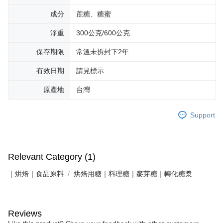
成分
蔗糖、糖蜜
淨重
300公克/600公克
保存期限
常溫未拆封下2年
有效日期
請見標示
原產地
台灣
Support
Relevant Category (1)
｜烘焙｜食品原料
烘焙用糖｜料理糖｜麥芽糖｜轉化糖漿
Reviews