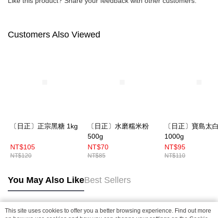
Like this product? Share your feedback with other customers.
Customers Also Viewed
〔日正〕正宗黑糖 1kg
〔日正〕水磨糯米粉
〔日正〕寶島太
500g
1000g
NT$105
NT$70
NT$95
NT$120
NT$85
NT$110
You May Also Like
Best Sellers
This site uses cookies to offer you a better browsing experience. Find out more
Popular Tags