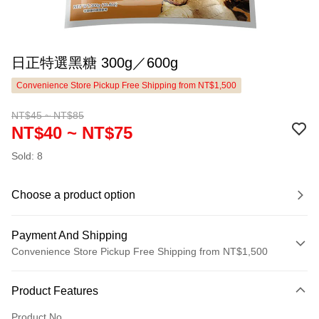
日正特選黑糖 300g／600g
Convenience Store Pickup Free Shipping from NT$1,500
NT$45 ~ NT$85
NT$40 ~ NT$75
Sold: 8
Choose a product option
Payment And Shipping
Convenience Store Pickup Free Shipping from NT$1,500
Payment Method
Product Features
Credit Card (Full Payment)
Product No.