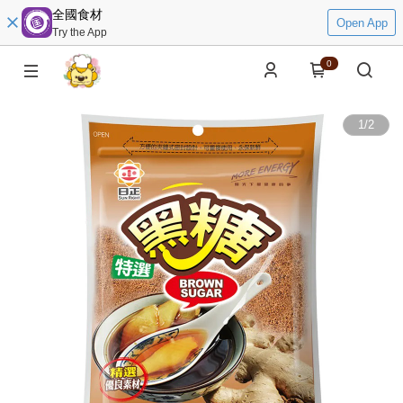
全國食材
Open App
Try the App
0
1
/
2