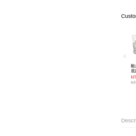
Custo
毅
底
2
N
NT
Descr