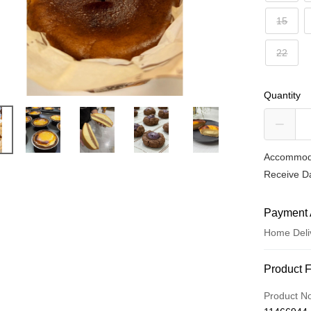
15
22
Quantity
Accommoda
Receive Da
Payment 
Home Deli
Payment
Product 
Credit Car
Product N