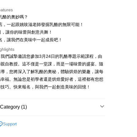
eatures
乳酪的奧妙嗎？
店，一起跟姚吱滋老師發掘乳酪的無限可能！
t
4日，讓你的味蕾與創意共舞！
y
名，讓我們在美味中一起成長吧！
ghlights
我們誠摯邀請您參加3月24日的乳酪專題示範課程，由
fer
師親自教授。這不僅是一堂課，而是一場味蕾的盛宴。隨
指導，您將深入了解乳酪的奧秘，體驗烘焙的樂趣，讓每
 Method
滿幸福。無論您是初學者還是烘焙愛好者，這裡都有您想
和技巧。快來報名，與我們一起創造美味的回憶！
限重20kg以下)
er | Free shipping on orders of NT$1,500 or more
Category (1)
ing
廚藝教室｜烘焙教室
｜2026年3月｜長興店課程表
Support