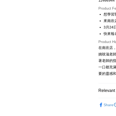
11466944
LINE Pay
Product F
Apple Pay
想學習
來南崁
Easy Walle
3月2
Google Pa
快來報
Plus Pay
Product Hi
在南崁店，
ATM Trans
姚吱滋老
著老師的
Shipping
一口都充
要的靈感
常溫宅配-(
NT$100/ord
Relevant 
課程報名
Free shipp
｜課程｜
Share