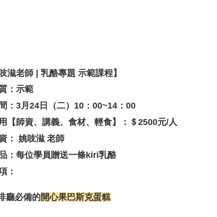
吱滋老師 | 乳酪專題 示範課程】
質：示範
間：3月24日（二）10：00~14：00
用【師資、講義、食材、輕食】：＄2500元/人
資： 姚吱滋 老師
品：每位學員贈送一條kiri乳酪
項
：
咖啡廳必備的
開心果巴斯克蛋糕