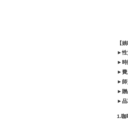
【姚
►性
►時
►費
►師
►贈
►品
1.