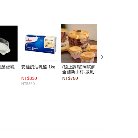
乳酪蛋糕
安佳奶油乳酪 1kg
(線上課程)阿斌師
【三能】SN6861
全國新手村-戚風蛋
乳酪蛋糕模(陽極)
糕
NT$330
NT$750
NT$210
NT$350
NT$225