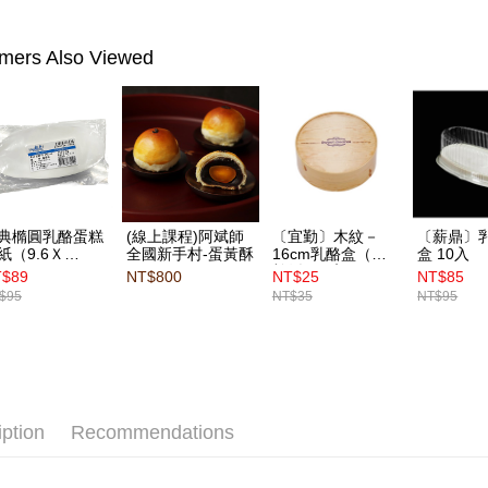
mers Also Viewed
典橢圓乳酪蛋糕
(線上課程)阿斌師
〔宜勤〕木紋－
〔薪鼎〕
紙（9.6Ｘ
全國新手村-蛋黃酥
16cm乳酪盒（附
盒 10入
1cm）200張
棉紙） 1入
T$89
NT$800
NT$25
NT$85
$95
NT$35
NT$95
iption
Recommendations