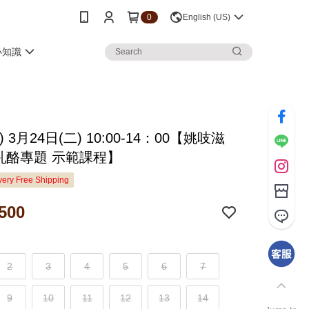
0
English (US)
小知識
 3月24日(二) 10:00-14：00【姚吱滋
 乳酪專題 示範課程】
ery Free Shipping
500
2
3
4
5
6
7
9
10
11
12
13
14