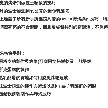
皮的烤焙到做波士頓派的技巧
吋的波士頓派到45公克的迷你乳酪塔
上涵蓋了所有新手所應該具備的UNOX烤焙操作技巧，
漂漂亮亮的不會裂開，而且蛋糕體特別綿密濕潤，不像傳
課您會學到
：
萬用塔皮的製作與烤焙(可應用於烤餅乾及一般塔殼
巴斯克蛋糕的製作
半熟乳酪塔的質地如何用旋風烤箱達成
原味波士頓派的製作與烤焙以及kiri栗子乳酪餡的調製
IG包餡軟餅乾製作與烤焙技巧