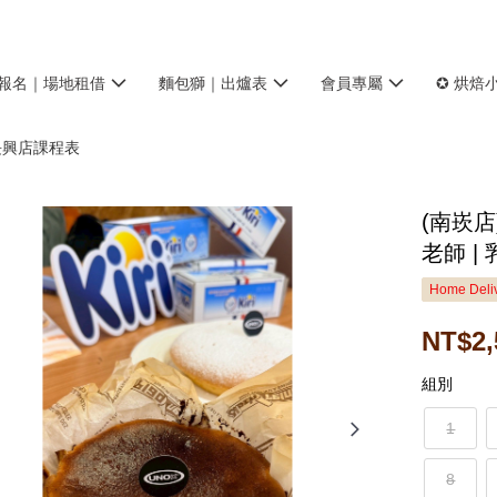
報名｜場地租借
麵包獅｜出爐表
會員專屬
✪ 烘焙
長興店課程表
(南崁店)
老師 |
Home Deliv
NT$2,
組別
1
8