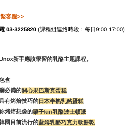
聯繫客服>>
電 03-3225820
(課程組連絡時段：每日9:00-17:00)
Unox新手應該學習的乳酪主題課程。
包含
廳必備的
開心果巴斯克蛋糕
具有烤焙技巧的
日本半熟乳酪蛋糕
你烤焙想像的
栗子kiri乳酪波士頓派
韓國目前流行的
藍姆乳酪巧克力軟餅乾