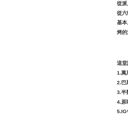
從派
從六
基本
烤的
這堂
1.
2.
3.
4.
5.