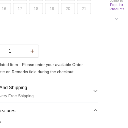
Jump to
Popular
16
17
18
19
20
21
Products
ted Item：Please enter your available Order
te on Remarks field during the checkout.
And Shipping
very Free Shipping
 Method
Features
d (Full Payment)
o.