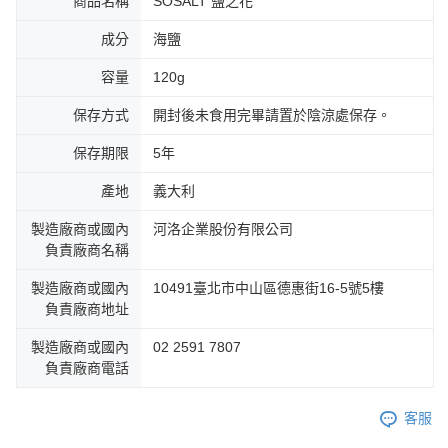
商品名稱
SOSALT 鹽之花
成分
海鹽
容量
120g
保存方式
開封後未食用完畢請置於陰涼處保存。
保存期限
5年
產地
義大利
製造廠商或國內
河洛企業股份有限公司
負責廠商名稱
製造廠商或國內
10491臺北市中山區德惠街16-5號5樓
負責廠商地址
製造廠商或國內
02 2591 7807
負責廠商電話
客服