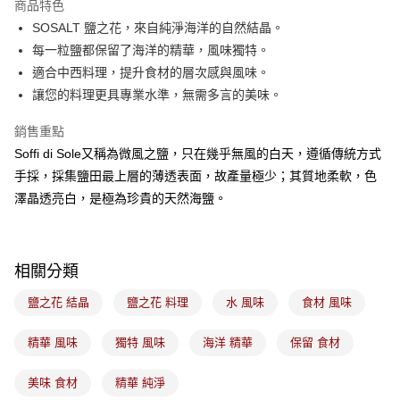
商品特色
悠遊付
SOSALT 鹽之花，來自純淨海洋的自然結晶。
每一粒鹽都保留了海洋的精華，風味獨特。
Google Pay
適合中西料理，提升食材的層次感與風味。
全盈+PAY
讓您的料理更具專業水準，無需多言的美味。
ATM付款
銷售重點
Soffi di Sole又稱為微風之鹽，只在幾乎無風的白天，遵循傳統方式
運送方式
手採，採集鹽田最上層的薄透表面，故產量極少；其質地柔軟，色
7-11取貨(5kg以內，尺寸不超過90cm)
澤晶透亮白，是極為珍貴的天然海鹽。
每筆NT$100，滿NT$1,500(含以上)免運費
常溫宅配-(限重20kg以下)
相關分類
每筆NT$100，滿NT$1,500(含以上)免運費
鹽之花 結晶
鹽之花 料理
水 風味
食材 風味
付款後門市自取
免運費
精華 風味
獨特 風味
海洋 精華
保留 食材
美味 食材
精華 純淨