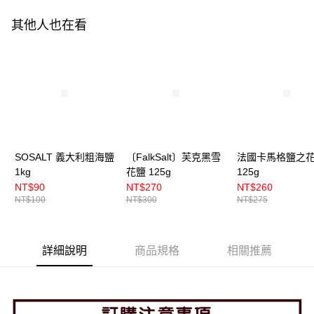
其他人也在看
SOSALT 義大利粗海鹽
〔FalkSalt〕芙克黑雪
法國卡馬格鹽之
1kg
花鹽 125g
125g
NT$90
NT$270
NT$260
NT$100
NT$300
NT$275
詳細說明
商品規格
相關推薦