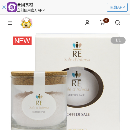
全國食材
開啟APP
立刻使用官方APP
0
1
/
1