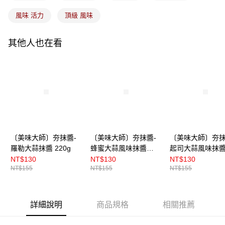
風味 活力
頂級 風味
其他人也在看
〔美味大師〕夯抹醬-
〔美味大師〕夯抹醬-
〔美味大師〕夯抹
羅勒大蒜抹醬 220g
蜂蜜大蒜風味抹醬
起司大蒜風味抹
220g
220g
NT$130
NT$130
NT$130
NT$155
NT$155
NT$155
詳細說明
商品規格
相關推薦