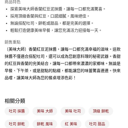
商品特色
悠遊付
探索美味大師香蘭紅豆泥抹醬，讓每一口都充滿驚喜。
採用頂級香蘭與紅豆，口感細膩，風味絕佳。
Google Pay
無論搭配吐司、餅乾或甜品，都是完美的選擇。
全盈+PAY
輕鬆打造健康美味早餐，讓您充滿活力迎接每一天。
ATM付款
銷售重點
〔美味大師〕香蘭紅豆泥抹醬，讓每一口都充滿幸福的滋味。這款
運送方式
抹醬不僅適合搭配吐司，還可以成為您創意料理的秘密武器。香甜
7-11取貨(5kg以內，尺寸不超過90cm)
的紅豆與香蘭的完美結合，讓每一口都帶來濃濃的家鄉味。無論是
每筆NT$100，滿NT$1,500(含以上)免運費
早餐、下午茶，或是甜點的點綴，都能讓您的味蕾驚喜連連。快來
品嚐，讓美味大師為您的餐桌增添色彩！
常溫宅配-(限重20kg以下)
每筆NT$100，滿NT$1,500(含以上)免運費
付款後門市自取
相關分類
免運費
吐司 抹醬
美味 大師
美味 吐司
頂級 餅乾
吐司 餅乾
餅乾 風味
紅 美味
吐司 甜品