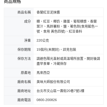
商品規格
商品名稱
香蘭紅豆泥抹醬
成分
糖、紅豆、椰奶、雞蛋、葡萄糖漿、香蘭
葉汁、馬鈴薯粉、鹽、著色劑(食用藍色一
號、食用 黃色四號)、紅豆香料
淨重
220公克
保存期限
15個月(未開封)，詳見包裝
保存方法
請避色陽光直射或高溫場所放置，開封後請
盡早食畢，冷藏保存
原產地
馬來西亞
廠商名稱
美味大師股份有限公司
廠商地址
台北市文山區一壽街20巷7號1樓
廠商電話
0800-200826