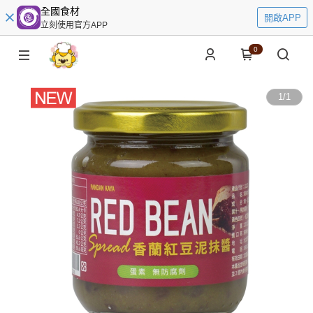
全國食材
開啟APP
立刻使用官方APP
0
1
/
1