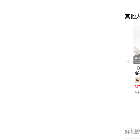
其他
【
客
鳳
中
6
NT
NT
詳細