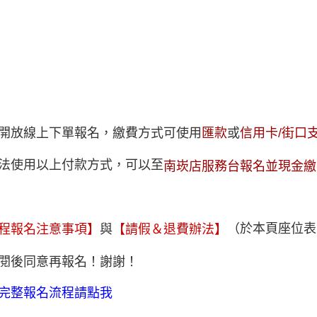
開放線上下單報名，繳費方式可使用
匯款
或
信用卡/街口支付/
法使用以上付款方式，可以至
南崁店服務台報名並現金繳
（於本頁座位表
程報名注意事項】
與
【請假＆退費辦法】
閱後同意再報名！
謝謝！
完整報名流程請點我