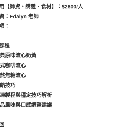
用【師資、講義、食材】：$2600/人
資：Edalyn 老師
項：
課程
經典原味流心奶黃
義式咖啡流心
手熬焦糖流心
包餡技巧
冷凍製程與穩定技巧解析
成品風味與口感調整建議
回