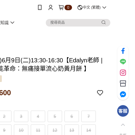
0
中文 (繁體)
小知識
6月9日(二)13:30-16:30【Edalyn老師 |
能革命：無痛接單流心奶黃月餅 】
600
2
3
4
5
6
7
9
10
11
12
13
14