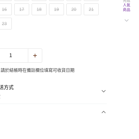
先逛
人氣
16
17
18
19
20
21
商品
23
：請於結帳時在備註欄位填寫可收貨日期
送方式
費
次付款