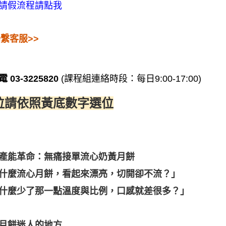
請假流程請點我
聯繫客服>>
電 03-3225820
(課程組連絡時段：每日9:00-17:00)
位請依照黃底數字選位
產能革命：無痛接單流心奶黃月餅
什麼流心月餅，看起來漂亮，切開卻不流？」
什麼少了那一點溫度與比例，口感就差很多？」
月餅迷人的地方