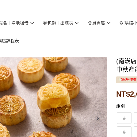
報名｜場地租借
麵包獅｜出爐表
會員專屬
✪ 烘焙
長興店課程表
(南崁店)
中秋產
宅配免運費
NT$2,
組別
1
8