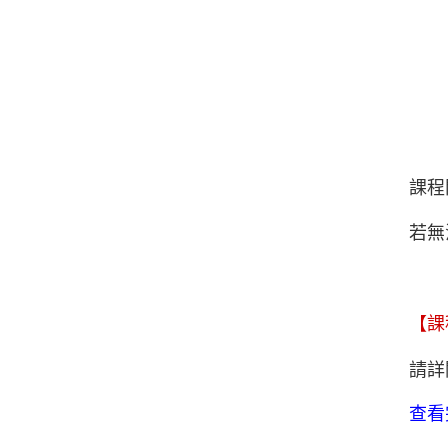
課程
若無
【課
請詳
查看