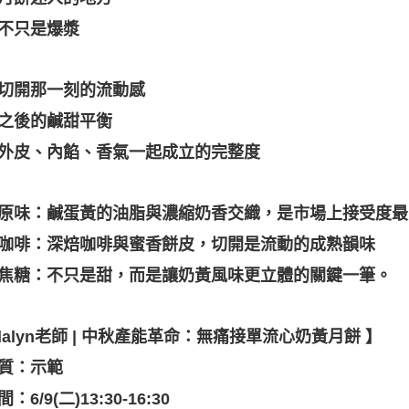
不只是爆漿
切開那一刻的流動感
之後的鹹甜平衡
外皮、內餡、香氣一起成立的完整度
原味：鹹蛋黃的油脂與濃縮奶香交織，是市場上接受度最
咖啡：深焙咖啡與蜜香餅皮，切開是流動的成熟韻味
焦糖：不只是甜，而是讓奶黃風味更立體的關鍵一筆。
dalyn老師 | 中秋產能革命：無痛接單流心奶黃月餅 】
質：示範
：6/9(二)13:30-16:30