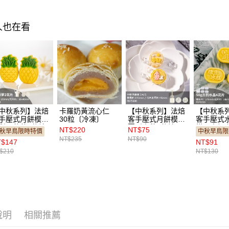
人也在看
中秋系列】法焙
卡羅奶黃流心仁
【中秋系列】法焙
【中秋系
手壓式月餅模－
30粒〔冷凍〕
客手壓式月餅模－
客手壓式
梨／菠蘿2花片
圓形中秋2花片
模－古韻
NT$220
NT$75
秋早鳥限時特價
中秋早鳥限
3g（FB75623）
50g（FB75600）
片
NT$235
NT$90
$147
NT$91
50g（FB7
$210
NT$130
說明
相關推薦