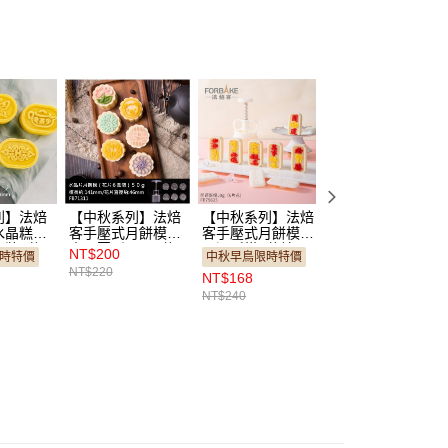
列】法焙
【中秋系列】法焙
【中秋系列】法焙
〔保利〕HAPPY
水晶糕點
客手壓式月餅模－
客手壓式月餅模－
BIRTHDAY 生日
套裝4花
水晶圓形平面6花
開運酥模6花片
樂金色蛋糕插牌 
NT$200
NT$20
時特價
中秋早鳥限時特價
片
50g（FB75625）
入（蛋糕／蝴蝶結
NT$220
NT$30
NT$168
8700）
50g（FB71311）
／雙愛心）
NT$240