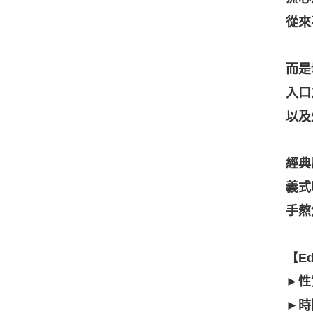
從來
而是
入口
以及
經典
義式
手熬
【E
►性
►時間