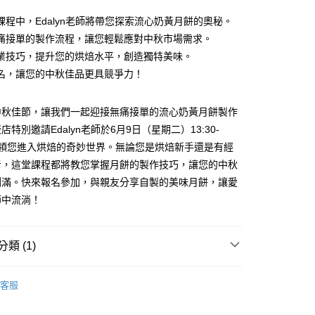
課程中，Edalyn老師將帶您探索流心奶黃月餅的奧秘。
痛接單的製作流程，讓您輕鬆應對中秋市場需求。
業技巧，提升您的烘焙水平，創造獨特美味。
y
名，讓您的中秋佳品更具競爭力！
中秋佳節，讓我們一起迎接無痛接單的流心奶黃月餅製作
特別邀請Edalyn老師於6月9日（星期二）13:30-
，帶領您進入烘焙的奇妙世界。無論您是烘焙新手還是有經
者，這堂課程都將教您掌握月餅的製作技巧，讓您的中秋
圓滿。快來報名參加，與親友分享自製的美味月餅，讓愛
限重20kg以下)
節中流淌！
00，滿NT$1,500(含以上)免運費
類 (1)
廚藝教室｜烘焙教室
｜2026年6月｜長興店課程表
客服