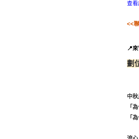
查看
<<
📍來
劃
中秋
「為
「為
流心