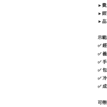
►費
►師
►品
示範
 
✅
 
✅
 
✅
 
✅
 
✅
 
✅
可帶