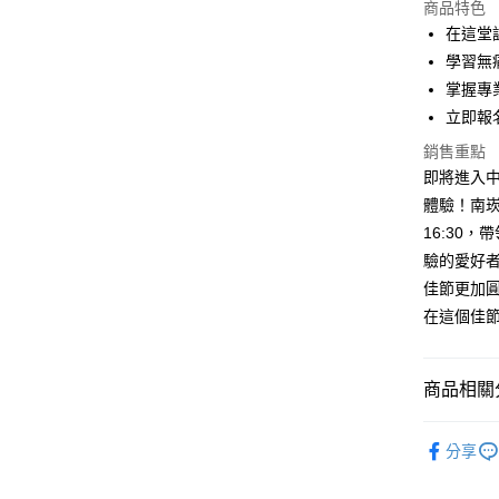
商品特色
Apple Pay
在這堂
學習無
悠遊付
掌握專
Google Pa
立即報
全盈+PAY
銷售重點
即將進入
ATM付款
體驗！南崁店
16:30
驗的愛好
運送方式
佳節更加
常溫宅配-(
在這個佳
每筆NT$1
課程報名
商品相關分
免運費
｜課程｜
分享