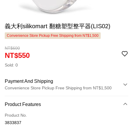
義大利silikomart 翻糖塑型整平器(LIS02)
Convenience Store Pickup Free Shipping from NT$1,500
NT$600
NT$550
Sold: 0
Payment And Shipping
Convenience Store Pickup Free Shipping from NT$1,500
Payment Method
Product Features
Credit Card (Full Payment)
Product No.
LINE Pay
3833837
Apple Pay