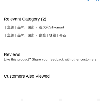
Relevant Category (2)
｜主題｜品牌、國家
義大利Silikomart
｜主題｜品牌、國家
翻糖｜糖霜｜專區
Reviews
Like this product? Share your feedback with other customers.
Customers Also Viewed