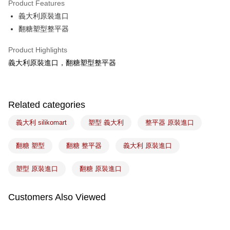
Product Features
Easy Wallet
義大利原裝進口
翻糖塑型整平器
Google Pay
Plus Pay
Product Highlights
義大利原裝進口，翻糖塑型整平器
ATM Transfer
Shipping Method
Related categories
7-11取貨(5kg以內，尺寸不超過90cm)
NT$100/order | Free shipping on orders of NT$1,500 or more
義大利 silikomart
塑型 義大利
整平器 原裝進口
常溫宅配-(限重20kg以下)
翻糖 塑型
翻糖 整平器
義大利 原裝進口
NT$100/order | Free shipping on orders of NT$1,500 or more
塑型 原裝進口
翻糖 原裝進口
付款後門市自取
Free shipping
Customers Also Viewed