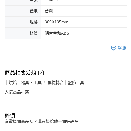
產地
台灣
規格
309X135mm
材質
鋁合金和ABS
客服
商品相關分類 (2)
｜烘焙｜器具、工具
蛋糕轉台｜盤飾工具
人氣商品推薦
評價
喜歡這個商品嗎？購買後給他一個好評吧