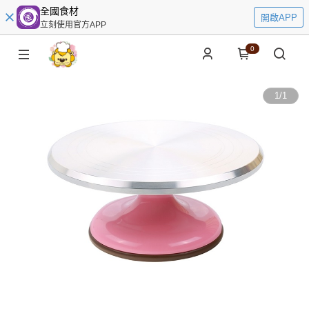
全國食材
開啟APP
立刻使用官方APP
0
1
/
1