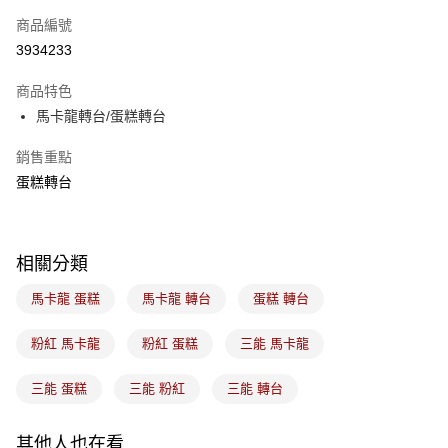
商品編號
悠遊付
3934233
Google Pay
商品特色
全盈+PAY
馬卡龍轉台/蛋糕轉台
ATM付款
銷售重點
蛋糕轉台
運送方式
常溫宅配-(限重20kg以下)
每筆NT$100，滿NT$1,500(含以上)免運費
相關分類
付款後門市自取
馬卡龍 蛋糕
馬卡龍 轉台
蛋糕 轉台
免運費
粉紅 馬卡龍
粉紅 蛋糕
三能 馬卡龍
三能 蛋糕
三能 粉紅
三能 轉台
其他人也在看