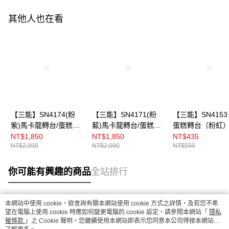
其他人也在看
【三能】SN4174(粉
【三能】SN4171(粉
【三能】SN4153
紫)馬卡龍轉台/蛋糕轉
藍)馬卡龍轉台/蛋糕轉
蛋糕轉台（粉紅
台
台
NT$1,850
NT$1,850
NT$435
NT$2,000
NT$2,000
NT$550
你可能有興趣的商品
全站排行
本網站中使用 cookie，欲查詢有關本網站使用 cookie 方式之詳情，及若您不希
熱門標籤
望在電腦上使用 cookie 時應如何變更電腦的 cookie 設定，請參閱本網站「
隱私
權條款
」之 Cookie 聲明。您繼續使用本網站即表示您同意本公司得按本網站使