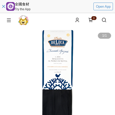
全國食材
Open App
Try the App
0
1
/
1