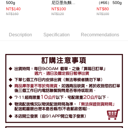
500g
尼亞墨魚麵
（#66） 500g
500g（BR105）
NT$140
NT$100
NT$80
NT$160
NT$120
NT$100
Description
Specification
Recommendations