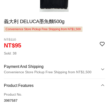
義大利 DELUCA墨魚麵500g
Convenience Store Pickup Free Shipping from NT$1,500
NT$110
NT$95
Sold: 38
Payment And Shipping
Convenience Store Pickup Free Shipping from NT$1,500
Payment Method
Product Features
Credit Card (Full Payment)
Product No.
LINE Pay
3987587
Apple Pay