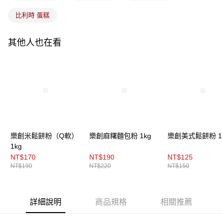
比利時 蛋糕
其他人也在看
樂創米鬆餅粉（Q軟）
樂創麻糬麵包粉 1kg
樂創美式鬆餅粉 1
1kg
NT$170
NT$190
NT$125
NT$190
NT$220
NT$150
詳細說明
商品規格
相關推薦