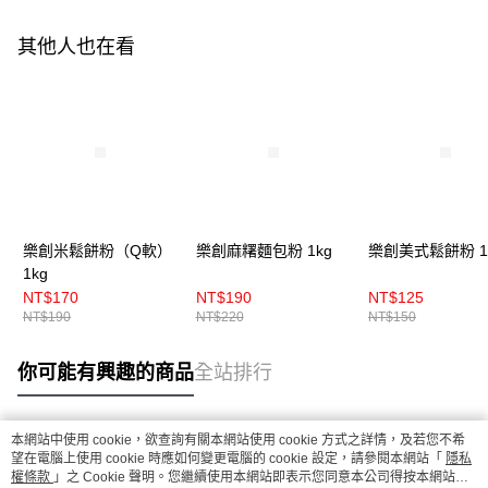
其他人也在看
樂創米鬆餅粉（Q軟）
樂創麻糬麵包粉 1kg
樂創美式鬆餅粉 1
1kg
NT$170
NT$190
NT$125
NT$190
NT$220
NT$150
你可能有興趣的商品
全站排行
本網站中使用 cookie，欲查詢有關本網站使用 cookie 方式之詳情，及若您不希
熱門標籤
望在電腦上使用 cookie 時應如何變更電腦的 cookie 設定，請參閱本網站「
隱私
權條款
」之 Cookie 聲明。您繼續使用本網站即表示您同意本公司得按本網站使