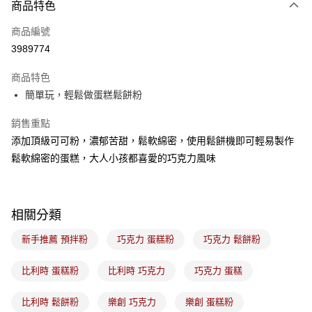
商品特色
Apple Pay
商品編號
悠遊付
3989774
Google Pay
商品特色
全盈+PAY
簡單玩，輕鬆做蛋糕鬆餅粉
ATM付款
銷售重點
添加頂級可可粉，濃郁苦甜，鬆軟綿密，使用鬆餅機即可輕易製作
運送方式
鬆軟綿密的蛋糕，大人小孩都喜愛的巧克力風味
7-11取貨(5kg以內，尺寸不超過90cm)
每筆NT$100，滿NT$1,500(含以上)免運費
常溫宅配-(限重20kg以下)
相關分類
每筆NT$100，滿NT$1,500(含以上)免運費
新手推薦 預拌粉
巧克力 蛋糕粉
巧克力 鬆餅粉
付款後門市自取
比利時 蛋糕粉
比利時 巧克力
巧克力 蛋糕
免運費
比利時 鬆餅粉
樂創 巧克力
樂創 蛋糕粉