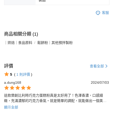
客服
商品相關分類 (1)
｜烘焙｜食品原料
鬆餅粉｜其他預拌製粉
評價
查看全部
5
(
1
則評價
)
a.dung168
2024/07/03
這款樂創比利時巧克力蛋糕粉真是太好用了！色澤香濃，口感細
緻，充滿濃郁的巧克力香氣。就是簡單的調配，就能做出一個美味
的蛋糕。絕對是能讓你變身巧克力大廚的神器！每次朋友來家裡都
顯示全部
讚不絕口，下次還會再買的~