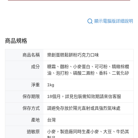
顯示電腦版詳細說明
商品規格
商品名稱
樂創蛋糕鬆餅粉巧克力口味
成分
糖霜、麵粉、小麥蛋白、可可粉、精緻棕櫚
油、泡打粉、磷酸二澱粉、香料、二氧化矽
淨重
1kg
保存期限
18個月，詳見包裝需知效期請來信客服
保存方式
請避免存放於陽光直射或具強烈氣味處
產地
台灣
過敏原
小麥，製造廠同時生產小麥、大豆、牛奶其
製品