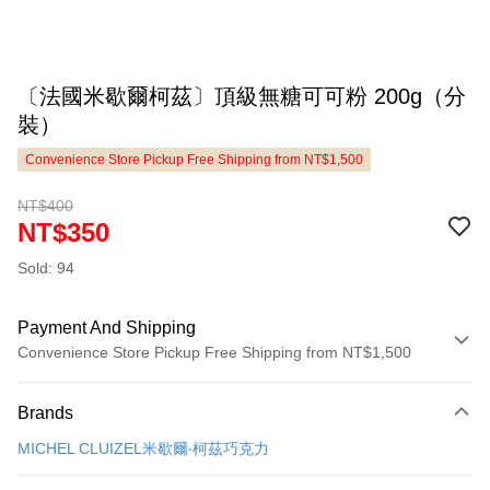
〔法國米歇爾柯茲〕頂級無糖可可粉 200g（分
裝）
Convenience Store Pickup Free Shipping from NT$1,500
NT$400
NT$350
Sold: 94
Payment And Shipping
Convenience Store Pickup Free Shipping from NT$1,500
Payment Method
Brands
Credit Card (Full Payment)
MICHEL CLUIZEL米歇爾‧柯茲巧克力
LINE Pay