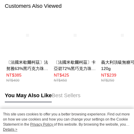
Customers Also Viewed
〔法國米歇爾柯茲〕法
〔法國米歇爾柯茲〕卡
義大利頂級無糖
努雅63%黑巧克力珠
亞碧72%黑巧克力珠
120g
250g （分裝）
250g （分裝）
NT$385
NT$425
NT$239
NT$400
NT$450
NT$250
You May Also Like
Best Sellers
This site uses cookies to offer you a better browsing experience. Find out more
Popular Tags
on how we use cookies and how you can change your settings on the Cookie
Statement in the
Privacy Policy
of this website. By browsing the website, you
agree to our use of cookies as described in our Cookie Statement.
Details >