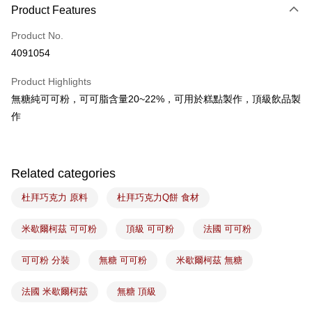
Apple Pay
Product Features
Easy Wallet
Product No.
4091054
Google Pay
Product Highlights
Plus Pay
無糖純可可粉，可可脂含量20~22%，可用於糕點製作，頂級飲品製
ATM Transfer
作
Shipping Method
7-11取貨(5kg以內，尺寸不超過90cm)
Related categories
NT$100/order | Free shipping on orders of NT$1,500 or more
杜拜巧克力 原料
杜拜巧克力Q餅 食材
常溫宅配-(限重20kg以下)
NT$100/order | Free shipping on orders of NT$1,500 or more
米歇爾柯茲 可可粉
頂級 可可粉
法國 可可粉
付款後門市自取
可可粉 分裝
無糖 可可粉
米歇爾柯茲 無糖
Free shipping
法國 米歇爾柯茲
無糖 頂級