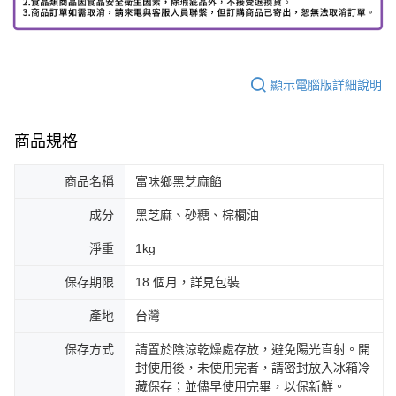
顯示電腦版詳細說明
商品規格
商品名稱
富味鄉黑芝麻餡
成分
黑芝麻、砂糖、棕櫚油
淨重
1kg
保存期限
18 個月，詳見包裝
產地
台灣
保存方式
請置於陰涼乾燥處存放，避免陽光直射。開
封使用後，未使用完者，請密封放入冰箱冷
藏保存；並儘早使用完畢，以保新鮮。