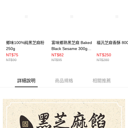
鄉味100%純黑芝麻粉
富味鄉熟黑芝麻 Baked
福汎芝麻香酥 800
250g
Black Sesame 300g／
3kg
NT$75
NT$82
NT$250
NT$90
NT$95
NT$280
詳細說明
商品規格
相關推薦