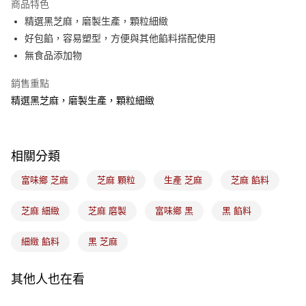
商品特色
悠遊付
精選黑芝麻，磨製生產，顆粒細緻
好包餡，容易塑型，方便與其他餡料搭配使用
Google Pay
無食品添加物
全盈+PAY
銷售重點
ATM付款
精選黑芝麻，磨製生產，顆粒細緻
運送方式
7-11取貨(5kg以內，尺寸不超過90cm)
相關分類
每筆NT$100，滿NT$1,500(含以上)免運費
富味鄉 芝麻
芝麻 顆粒
生產 芝麻
芝麻 餡料
常溫宅配-(限重20kg以下)
芝麻 細緻
芝麻 磨製
富味鄉 黑
黑 餡料
每筆NT$100，滿NT$1,500(含以上)免運費
付款後門市自取
細緻 餡料
黑 芝麻
免運費
其他人也在看