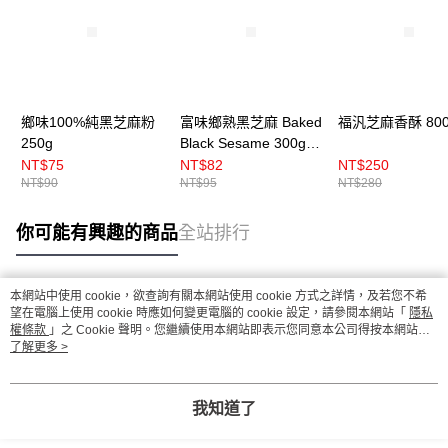
鄉味100%純黑芝麻粉
富味鄉熟黑芝麻 Baked
福汎芝麻香酥 800
250g
Black Sesame 300g／
3kg
NT$75
NT$82
NT$250
NT$90
NT$95
NT$280
你可能有興趣的商品
全站排行
本網站中使用 cookie，欲查詢有關本網站使用 cookie 方式之詳情，及若您不希
熱門標籤
望在電腦上使用 cookie 時應如何變更電腦的 cookie 設定，請參閱本網站「
隱私
權條款
」之 Cookie 聲明。您繼續使用本網站即表示您同意本公司得按本網站使
用條款之 Cookie 聲明使用 cookie。
了解更多 >
我知道了