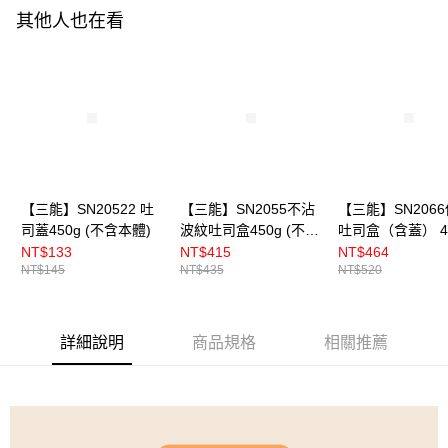
其他人也在看
【三能】SN20522 吐
【三能】SN2055不沾
【三能】SN206
司蓋450g (不含本體)
波紋吐司盒450g (不含
吐司盒（含蓋） 4
蓋)
NT$133
NT$415
NT$464
NT$145
NT$435
NT$520
詳細說明
商品規格
相關推薦