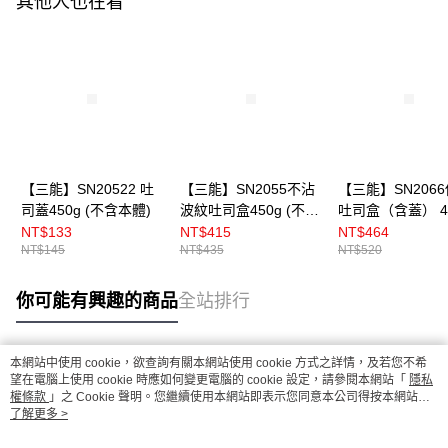
其他人也在看
【三能】SN20522 吐
【三能】SN2055不沾
【三能】SN206
司蓋450g (不含本體)
波紋吐司盒450g (不含
吐司盒（含蓋） 4
蓋)
NT$133
NT$415
NT$464
NT$145
NT$435
NT$520
你可能有興趣的商品
全站排行
本網站中使用 cookie，欲查詢有關本網站使用 cookie 方式之詳情，及若您不希
熱門標籤
望在電腦上使用 cookie 時應如何變更電腦的 cookie 設定，請參閱本網站「
隱私
權條款
」之 Cookie 聲明。您繼續使用本網站即表示您同意本公司得按本網站使
用條款之 Cookie 聲明使用 cookie。
了解更多 >