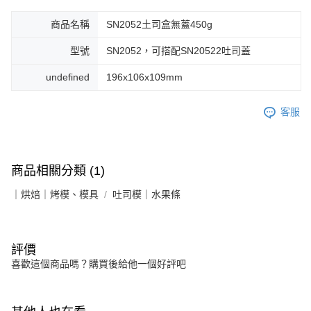
商品名稱
SN2052土司盒無蓋450g
型號
SN2052，可搭配SN20522吐司蓋
undefined
196x106x109mm
客服
商品相關分類 (1)
｜烘焙｜烤模、模具
吐司模｜水果條
評價
喜歡這個商品嗎？購買後給他一個好評吧