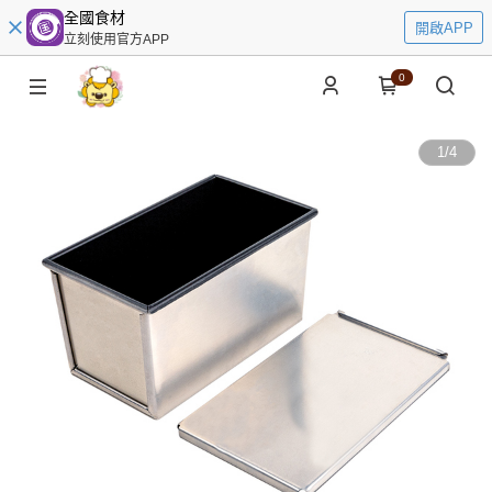
全國食材
開啟APP
立刻使用官方APP
0
1
/
4