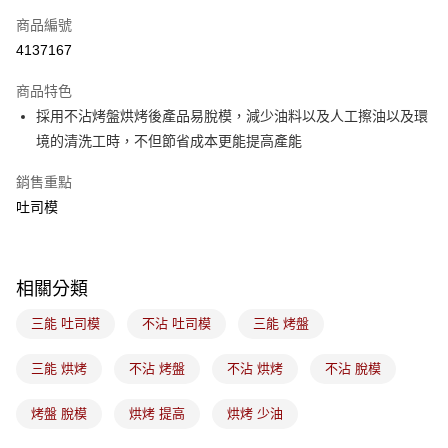
商品編號
悠遊付
4137167
Google Pay
商品特色
全盈+PAY
採用不沾烤盤烘烤後產品易脫模，減少油料以及人工擦油以及環
ATM付款
境的清洗工時，不但節省成本更能提高產能
銷售重點
運送方式
吐司模
7-11取貨(5kg以內，尺寸不超過90cm)
每筆NT$100，滿NT$1,500(含以上)免運費
常溫宅配-(限重20kg以下)
相關分類
每筆NT$100，滿NT$1,500(含以上)免運費
三能 吐司模
不沾 吐司模
三能 烤盤
付款後門市自取
三能 烘烤
不沾 烤盤
不沾 烘烤
不沾 脫模
免運費
烤盤 脫模
烘烤 提高
烘烤 少油