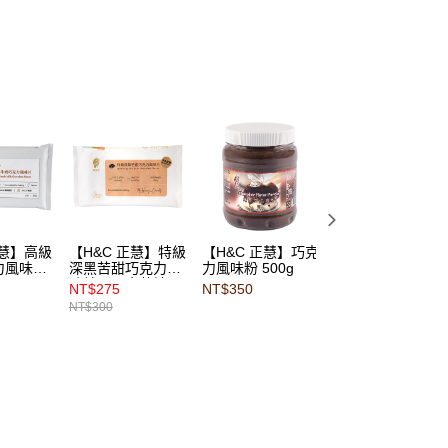
正慧】高級
【H&C 正慧】特級
【H&C 正慧】巧克
【H&C 正慧】巧
力風味片
深黑苦甜巧克力風
力風味粉 500g
力風味米 200g
味片（不含蔗糖）
NT$275
NT$350
NT$95
500g
NT$300
NT$110