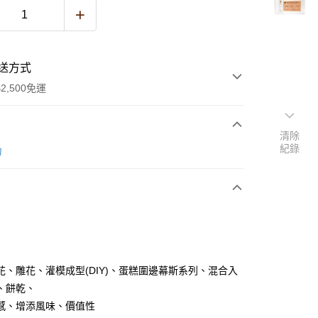
送方式
2,500免運
清除
紀錄
次付款
力
y
花、雕花、灌模成型(DIY)、蛋糕圍邊幕斯系列、混合入
、餅乾、
感、增添風味、價值性