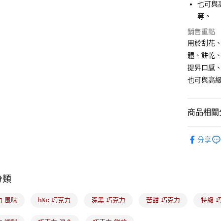
也可與
等。
運送方式
銷售重點
用於刮花、
冷藏7-11
體、餅乾
每筆NT$2
提昇口感
黑貓冷藏宅配
也可與高
每筆NT$2
冷藏付款
商品相關分
免運費
｜烘焙｜
分享
分類
力 風味
h&c 巧克力
深黑 巧克力
苦甜 巧克力
特級 