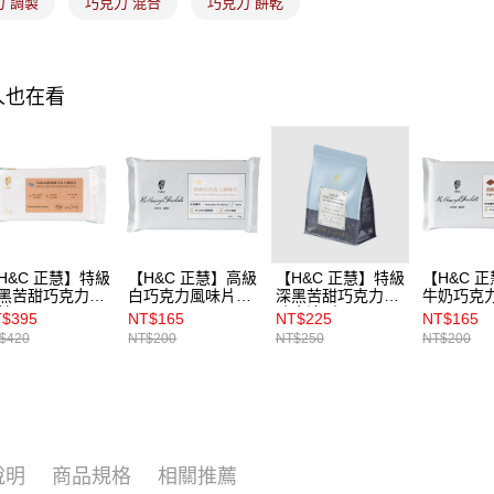
力 調製
巧克力 混合
巧克力 餅乾
人也在看
H&C 正慧】特級
【H&C 正慧】高級
【H&C 正慧】特級
【H&C 
黑苦甜巧克力風
白巧克力風味片
深黑苦甜巧克力風
牛奶巧克
片 1kg
500g
味水滴型 500g
500g
$395
NT$165
NT$225
NT$165
$420
NT$200
NT$250
NT$200
說明
商品規格
相關推薦