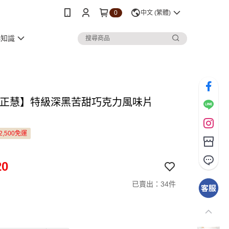
0
中文 (繁體)
小知識
C 正慧】特級深黑苦甜巧克力風味片
2,500免運
20
已賣出：34件