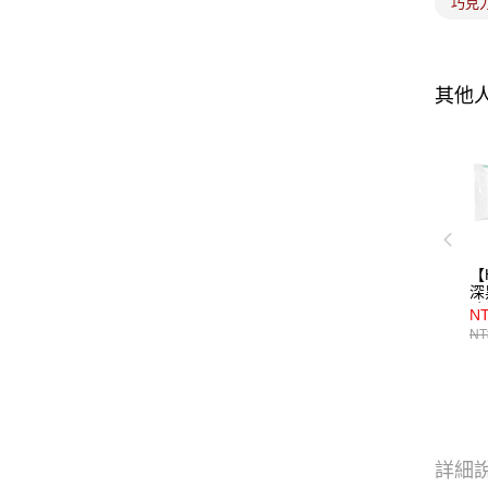
巧克
其他
【
深
味
NT
NT
詳細