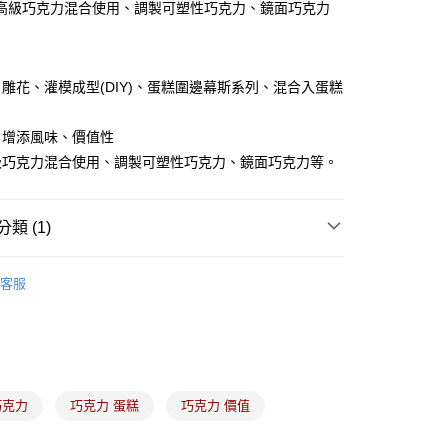
高級巧克力混合使用、調製可塑性巧克力、鏡面巧克力
雕花、灌模成型(DIY)、蛋糕圍邊幕斯系列、混合入蛋糕
取貨(5kg以內，尺寸不超過90cm)
、
00，滿NT$2,500(含以上)免運費
、增添風味、價值性
-(限重20kg以下)
級巧克力混合使用、調製可塑性巧克力、鏡面巧克力等。
00，滿NT$2,500(含以上)免運費
後門市自取
類 (1)
巧克力專區
免調溫巧克力
客服
巧克力
巧克力 蛋糕
巧克力 價值