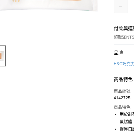
付款與運
超取滿NT$
付款方式
品牌
信用卡一
H&C巧克
LINE Pay
商品特色
Apple Pay
商品編號
悠遊付
4142725
商品特色
Google Pa
用於刮
全盈+PAY
蛋糕體
提昇口
ATM付款