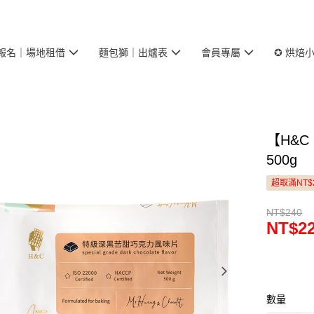
報名｜場地租借
麵包獅｜出爐表
會員專屬
✪ 烘焙
【H&
500g
超取滿NT$
NT$240
NT$2
數量