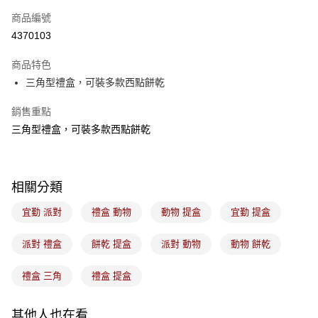
商品編號
悠遊付
4370103
Google Pay
商品特色
全盈+PAY
三角型禮盒，可裝多款西點餅乾
ATM付款
銷售重點
三角型禮盒，可裝多款西點餅乾
運送方式
常溫宅配-(限重20kg以下)
每筆NT$100，滿NT$1,500(含以上)免運費
相關分類
付款後門市自取
宜勤 派對
禮盒 動物
動物 提盒
宜勤 提盒
免運費
派對 禮盒
餅乾 提盒
派對 動物
動物 餅乾
禮盒 三角
禮盒 提盒
其他人也在看