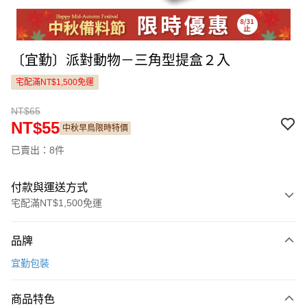
〔宜勤〕派對動物－三角型提盒２入
宅配滿NT$1,500免運
NT$65
NT$55
中秋早鳥限時特價
已賣出：8件
付款與運送方式
宅配滿NT$1,500免運
付款方式
品牌
信用卡一次付款
宜勤包裝
LINE Pay
商品特色
Apple Pay