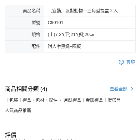
商品名稱
〔宜勤〕派對動物－三角型提盒２入
型號
C90101
規格
(上)7.2*(下)21*(斜)20cm
配件
附人字黑繩+隔板
客服
商品相關分類 (4)
查看全部
｜包裝｜禮盒、包材、配件
月餅禮盒｜春節禮盒｜蛋塔盒
人氣商品推薦
評價