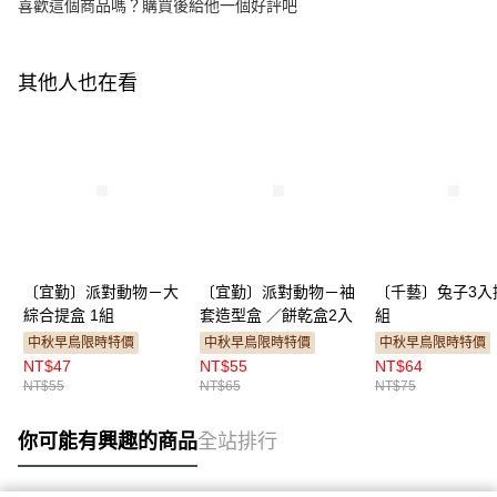
喜歡這個商品嗎？購買後給他一個好評吧
其他人也在看
〔宜勤〕派對動物－大
〔宜勤〕派對動物－袖
〔千藝〕兔子3入
綜合提盒 1組
套造型盒 ／餅乾盒2入
組
中秋早鳥限時特價
中秋早鳥限時特價
中秋早鳥限時特價
NT$47
NT$55
NT$64
NT$55
NT$65
NT$75
你可能有興趣的商品
全站排行