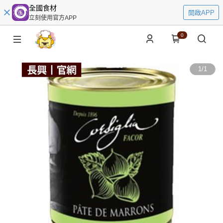
全國食材
開啟APP
立刻使用官方APP
0
1
/
1