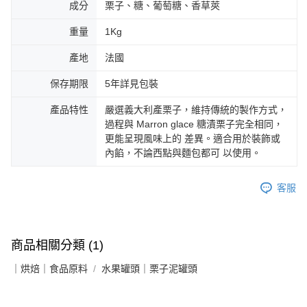
成分
栗子、糖、葡萄糖、香草莢
重量
1Kg
產地
法國
保存期限
5年詳見包裝
產品特性
嚴選義大利產栗子，維持傳統的製作方式，
過程與 Marron glace 糖漬栗子完全相同，
更能呈現風味上的 差異。適合用於裝飾或
內餡，不論西點與麵包都可 以使用。
客服
商品相關分類 (1)
｜烘焙｜食品原料
水果罐頭｜栗子泥罐頭