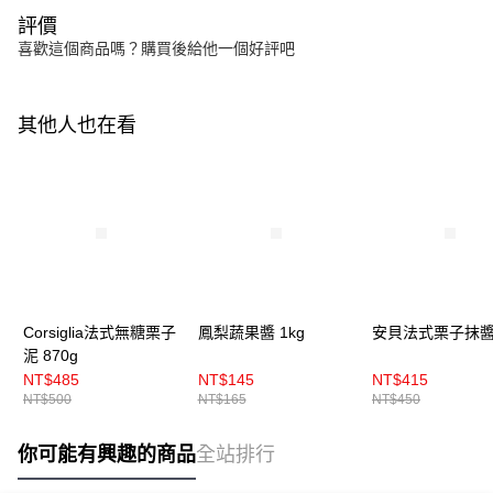
評價
喜歡這個商品嗎？購買後給他一個好評吧
其他人也在看
Corsiglia法式無糖栗子
鳳梨蔬果醬 1kg
安貝法式栗子抹醬 
泥 870g
NT$485
NT$145
NT$415
NT$500
NT$165
NT$450
你可能有興趣的商品
全站排行