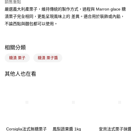
銷售重點
悠遊付
嚴選義大利產栗子，維持傳統的製作方式，過程與 Marron glace 糖
漬栗子完全相同，更能呈現風味上的 差異。適合用於裝飾或內餡，
Google Pay
不論西點與麵包都可以使用。
全盈+PAY
ATM付款
相關分類
運送方式
糖漬 栗子
糖漬 栗子醬
7-11取貨(5kg以內，尺寸不超過90cm)
每筆NT$100，滿NT$1,500(含以上)免運費
其他人也在看
常溫宅配-(限重20kg以下)
每筆NT$100，滿NT$1,500(含以上)免運費
付款後門市自取
免運費
Corsiglia法式無糖栗子
鳳梨蔬果醬 1kg
安貝法式栗子抹醬 