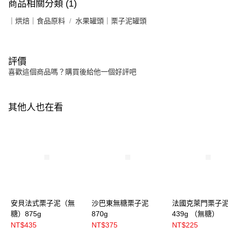
商品相關分類 (1)
｜烘焙｜食品原料
水果罐頭｜栗子泥罐頭
評價
喜歡這個商品嗎？購買後給他一個好評吧
其他人也在看
安貝法式栗子泥（無
沙巴東無糖栗子泥
法國克萊門栗子
糖）875g
870g
439g （無糖）
NT$435
NT$375
NT$225