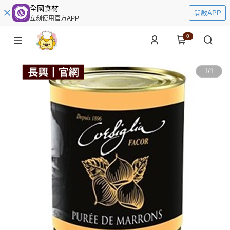
全國食材
開啟APP
立刻使用官方APP
0
1
/
1