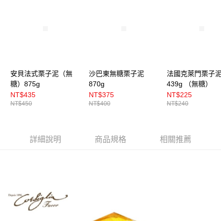
安貝法式栗子泥（無
沙巴東無糖栗子泥
法國克萊門栗子
糖）875g
870g
439g （無糖）
NT$435
NT$375
NT$225
NT$450
NT$400
NT$240
詳細說明
商品規格
相關推薦