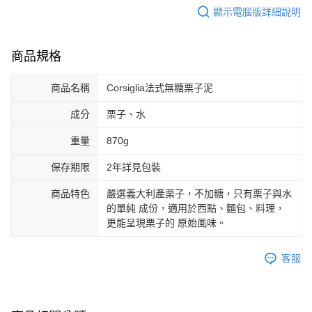
顯示電腦版詳細說明
商品規格
商品名稱
Corsiglia法式無糖栗子泥
成分
栗子、水
重量
870g
保存期限
2年詳見包裝
商品特色
嚴選義大利產栗子，不加糖，只有栗子與水
的單純 成份，適用於西點、麵包、料理，
更能呈現栗子的 原始風味。
客服