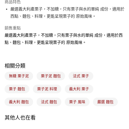
商品特色
悠遊付
嚴選義大利產栗子，不加糖，只有栗子與水的單純 成份，適用於
西點、麵包、料理，更能呈現栗子的 原始風味。
Google Pay
銷售重點
全盈+PAY
嚴選義大利產栗子，不加糖，只有栗子與水的單純 成份，適用於西
ATM付款
點、麵包、料理，更能呈現栗子的 原始風味。
運送方式
7-11取貨(5kg以內，尺寸不超過90cm)
相關分類
每筆NT$100，滿NT$1,500(含以上)免運費
無糖 栗子泥
栗子泥 麵包
法式 栗子
常溫宅配-(限重20kg以下)
栗子 麵包
栗子泥 料理
義大利 栗子
每筆NT$100，滿NT$1,500(含以上)免運費
付款後門市自取
義大利 麵包
法式 麵包
栗子 風味
嚴選 麵包
免運費
其他人也在看