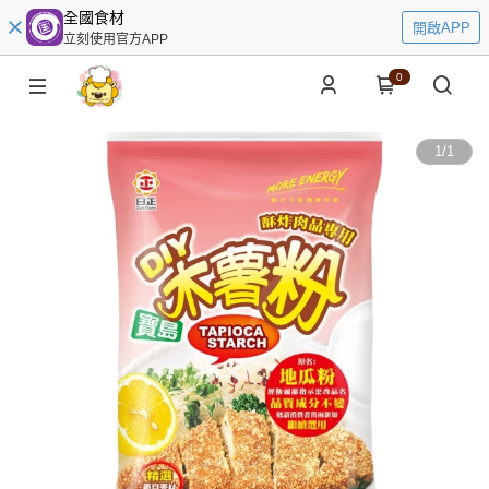
全國食材
開啟APP
立刻使用官方APP
0
1
/
1