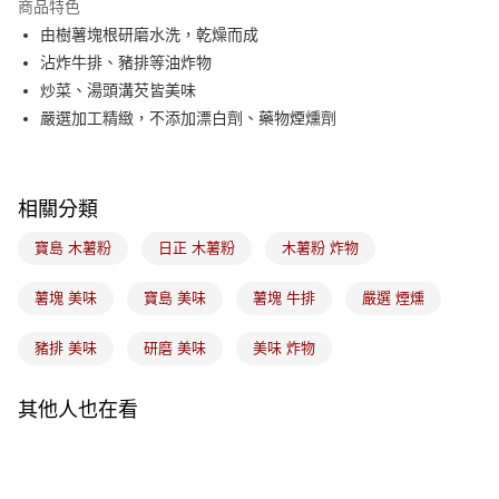
商品特色
悠遊付
由樹薯塊根研磨水洗，乾燥而成
沾炸牛排、豬排等油炸物
Google Pay
炒菜、湯頭溝芡皆美味
全盈+PAY
嚴選加工精緻，不添加漂白劑、藥物煙燻劑
ATM付款
相關分類
運送方式
7-11取貨(5kg以內，尺寸不超過90cm)
寶島 木薯粉
日正 木薯粉
木薯粉 炸物
每筆NT$100，滿NT$1,500(含以上)免運費
薯塊 美味
寶島 美味
薯塊 牛排
嚴選 煙燻
常溫宅配-(限重20kg以下)
每筆NT$100，滿NT$1,500(含以上)免運費
豬排 美味
研磨 美味
美味 炸物
付款後門市自取
其他人也在看
免運費