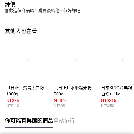
評價
喜歡這個商品嗎？購買後給他一個好評吧
其他人也在看
〔日正〕寶島太白粉
〔日正〕水磨糯米粉
日本KING片栗粉
1000g
500g
白粉）1kg
NT$95
NT$70
NT$215
NT$110
NT$85
NT$250
你可能有興趣的商品
全站排行