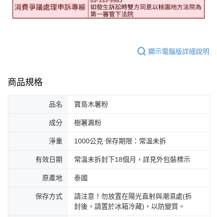
顯示電腦版詳細說明
商品規格
品名
寶島木薯粉
成分
樹薯澱粉
淨重
1000公克 保存期限：常溫未拆
有效日期
常溫未拆封下18個月，詳見外包裝標示
原產地
泰國
保存方式
請注意！勿放置在陽光直射與潮濕處(拆
封後，請置於冰箱冷藏)，以防變質。