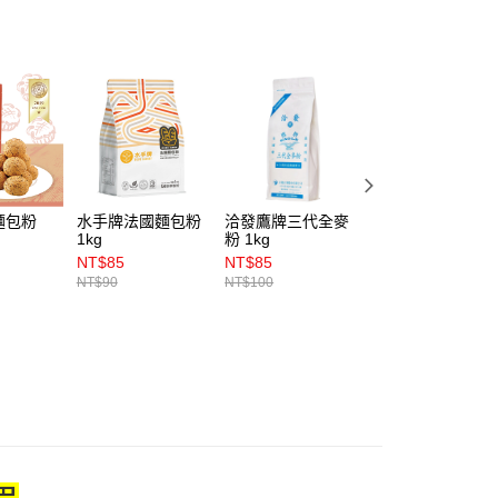
麵包粉
水手牌法國麵包粉
洽發鷹牌三代全麥
【特蜜絲】雪白麻
1kg
粉 1kg
糬麵包粉 600g
NT$85
NT$85
NT$305
NT$90
NT$100
NT$320