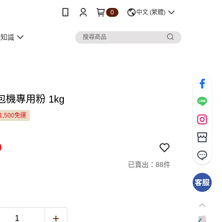
0
中文 (繁體)
小知識
機專用粉 1kg
1,500免運
0
已賣出：88件