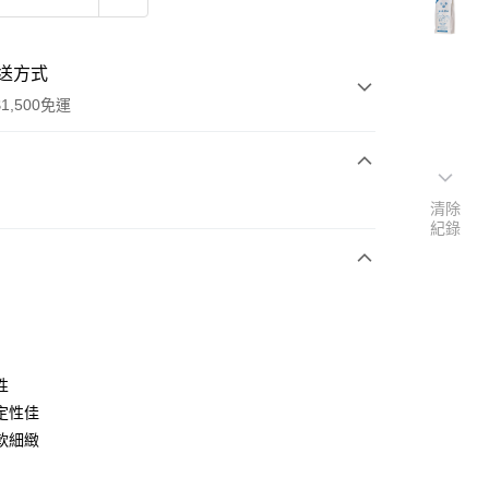
送方式
1,500免運
次付款
清除
紀錄
y
性
定性佳
軟細緻