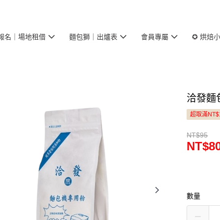
報名｜場地租借
麵包獅｜出爐表
會員專屬
✪ 烘焙
洽發麵包
超取滿NT$
NT$95
NT$8
數量