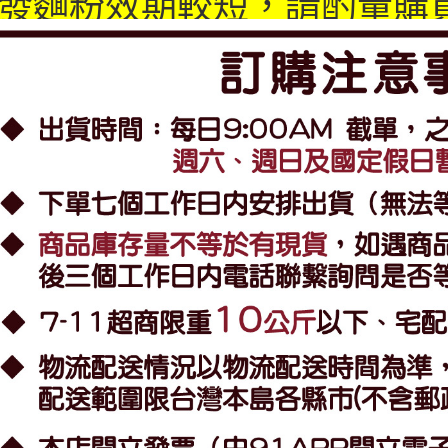
發麵粉效期較短，請酌量購