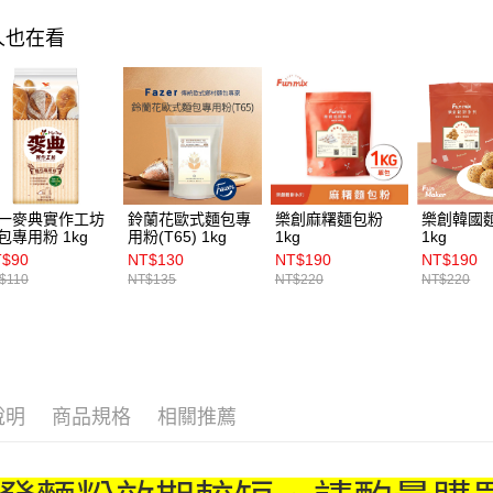
人也在看
一麥典實作工坊
鈴蘭花歐式麵包專
樂創麻糬麵包粉
樂創韓國
包專用粉 1kg
用粉(T65) 1kg
1kg
1kg
T$90
NT$130
NT$190
NT$190
$110
NT$135
NT$220
NT$220
說明
商品規格
相關推薦