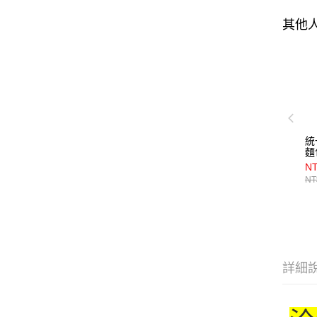
其他
統
麵
N
NT
詳細