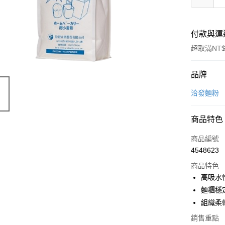
付款與運
超取滿NT$
付款方式
品牌
信用卡一
洽發麵粉
LINE Pay
商品特色
Apple Pay
商品編號
悠遊付
4548623
商品特色
Google Pa
高吸水
全盈+PAY
麵糰穩
組織柔
ATM付款
銷售重點