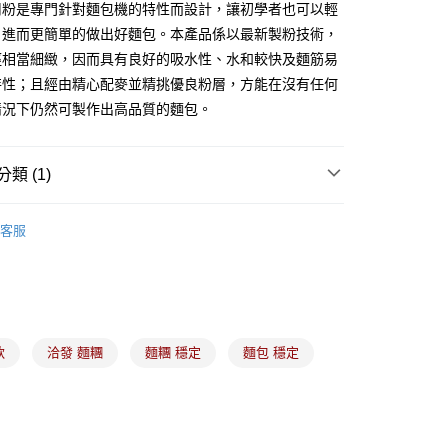
用粉是專門針對麵包機的特性而設計，讓初學者也可以輕
，進而更簡單的做出好麵包。本產品係以最新製粉技術，
徑相當細緻，因而具有良好的吸水性、水和較快及麵筋易
(5kg以內，尺寸不超過90cm)
特性；且經由精心配麥並精挑優良粉層，方能在沒有任何
00，滿NT$1,500(含以上)免運費
情況下仍然可製作出高品質的麵包。
限重20kg以下)
00，滿NT$1,500(含以上)免運費
類 (1)
市自取
麵粉
高筋麵粉｜強力粉
客服
軟
洽發 麵糰
麵糰 穩定
麵包 穩定