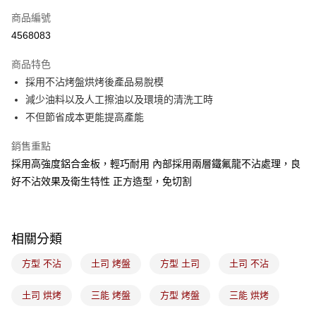
商品編號
悠遊付
4568083
Google Pay
商品特色
全盈+PAY
採用不沾烤盤烘烤後產品易脫模
ATM付款
減少油料以及人工擦油以及環境的清洗工時
不但節省成本更能提高產能
運送方式
銷售重點
7-11取貨(5kg以內，尺寸不超過90cm)
採用高強度鋁合金板，輕巧耐用 內部採用兩層鐵氟龍不沾處理，良
每筆NT$100，滿NT$1,500(含以上)免運費
好不沾效果及衛生特性 正方造型，免切割
常溫宅配-(限重20kg以下)
每筆NT$100，滿NT$1,500(含以上)免運費
相關分類
付款後門市自取
免運費
方型 不沾
土司 烤盤
方型 土司
土司 不沾
土司 烘烤
三能 烤盤
方型 烤盤
三能 烘烤