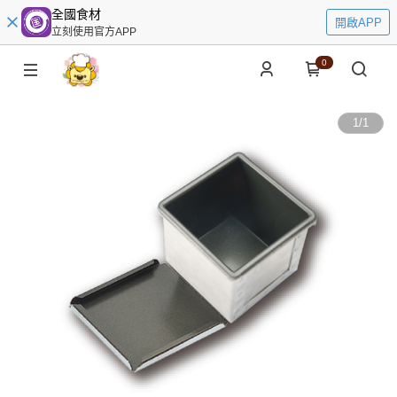
全國食材
開啟APP
立刻使用官方APP
0
1
/
1