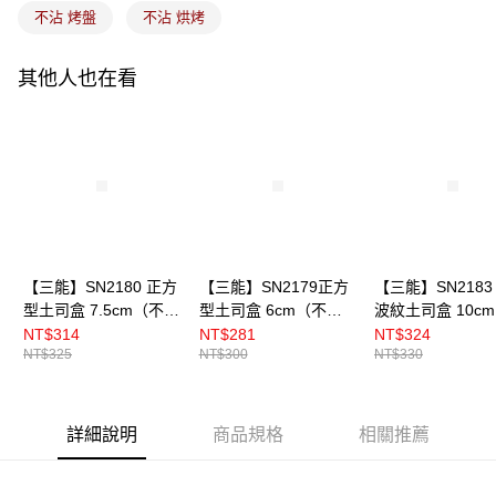
不沾 烤盤
不沾 烘烤
其他人也在看
【三能】SN2180 正方
【三能】SN2179正方
【三能】SN2183
型土司盒 7.5cm（不
型土司盒 6cm（不
波紋土司盒 10c
沾）
沾）
沾）
NT$314
NT$281
NT$324
NT$325
NT$300
NT$330
詳細說明
商品規格
相關推薦