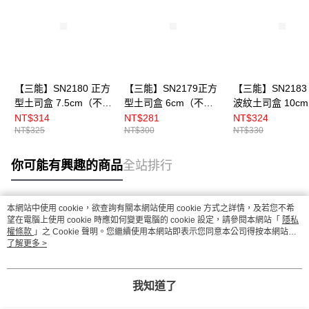
【三能】SN2180 正方
【三能】SN2179正方
【三能】SN2183
型土司盒 7.5cm（不
型土司盒 6cm（不
波紋土司盒 10c
沾）
沾）
沾）
NT$314
NT$281
NT$324
NT$325
NT$300
NT$330
你可能有興趣的商品
全站排行
本網站中使用 cookie，欲查詢有關本網站使用 cookie 方式之詳情，及若您不希
熱門標籤
望在電腦上使用 cookie 時應如何變更電腦的 cookie 設定，請參閱本網站「
隱私
權條款
」之 Cookie 聲明。您繼續使用本網站即表示您同意本公司得按本網站使
用條款之 Cookie 聲明使用 cookie。
了解更多 >
我知道了