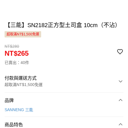
【三能】SN2182正方型土司盒 10cm（不沾）
超取滿NT$1,500免運
NT$280
NT$265
已賣出：40件
付款與運送方式
超取滿NT$1,500免運
付款方式
品牌
信用卡一次付款
SANNENG 三能
LINE Pay
商品特色
Apple Pay