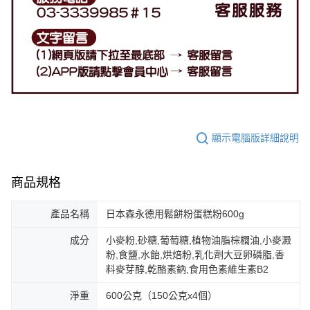
顯示電腦版詳細說明
商品規格
產品名稱
日本森永德用鬆餅粉蛋糕粉600g
成分
小麥粉,砂糖,葡萄糖,植物油脂棕櫚油,小麥澱
粉,食鹽,水飴,烘焙粉,乳化劑大豆卵磷脂,香
料麥芽醇,乾酪素鈉,食用色素維生素B2
淨重
600公克（150公克x4個）