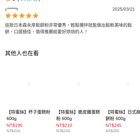
c******t
2025/03/21
這款日本森永厚鬆餅粉非常優秀，輕鬆攪拌就能做出鬆軟美味的鬆
餅，口感極佳，值得推薦給愛好烘焙的人！
其他人也在看
【特蜜絲】杯子蛋糕粉
【特蜜絲】脆皮雞蛋糕
【特蜜絲】日式
600g
粉 600g
餅粉 600g
NT$195
NT$210
NT$245
NT$210
NT$220
NT$255