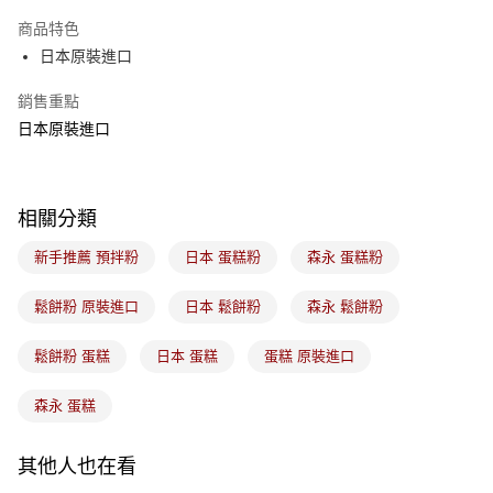
Apple Pay
商品特色
悠遊付
日本原裝進口
Google Pay
銷售重點
日本原裝進口
全盈+PAY
ATM付款
相關分類
運送方式
新手推薦 預拌粉
日本 蛋糕粉
森永 蛋糕粉
7-11取貨(5kg以內，尺寸不超過90cm)
每筆NT$100，滿NT$1,500(含以上)免運費
鬆餅粉 原裝進口
日本 鬆餅粉
森永 鬆餅粉
常溫宅配-(限重20kg以下)
鬆餅粉 蛋糕
日本 蛋糕
蛋糕 原裝進口
每筆NT$100，滿NT$1,500(含以上)免運費
付款後門市自取
森永 蛋糕
免運費
其他人也在看