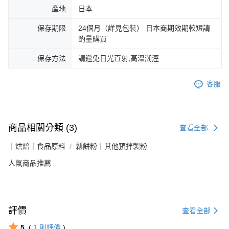
產地
日本
保存期限
24個月（詳見包裝） 日本商期效期較短請
酌量購買
保存方法
請避免日光直射,高溫潮溼
客服
商品相關分類 (3)
查看全部
｜烘焙｜食品原料
鬆餅粉｜其他預拌製粉
人氣商品推薦
評價
查看全部
5
(
1
則評價
)