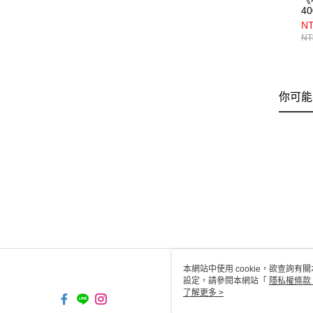
40
N
NT
你可能
本網站中使用 cookie，欲查詢有關
設定，請參閱本網站「
隱私權條款
使用 cookie。
了解更多 >