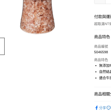
付款與運
超取滿NT$
付款方式
商品特色
信用卡一
商品編號
5046598
LINE Pay
商品特色
Apple Pay
無添加
自然結
悠遊付
適合牛
Google Pa
全盈+PAY
商品相關分
ATM付款
｜料理｜
分享