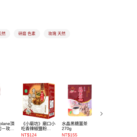
(5kg以內，尺寸不超過90cm)
00，滿NT$1,500(含以上)免運費
天然
研磨 色素
玫瑰 天然
限重20kg以下)
00，滿NT$1,500(含以上)免運費
市自取
plane頂
《小磨坊》廟口小
水晶黑糖薑茶
《小磨坊》月桂葉
刀－玫瑰
吃香辣椒鹽粉
270g
125g
6123）
600g
NT$124
NT$155
NT$157