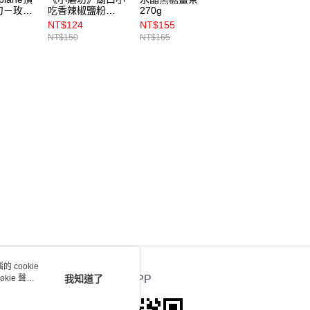
刀－玫瑰
吃香辣椒鹽粉
270g
125g
6123）
600g
NT$124
NT$155
NT$157
NT$150
NT$165
NT$165
 cookie
kie 聲明
我知道了
官方APP