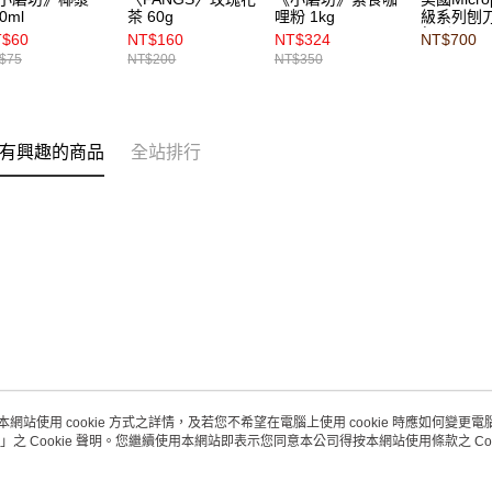
0ml
茶 60g
哩粉 1kg
級系列刨
紅（ MP4
T$60
NT$160
NT$324
NT$700
$75
NT$200
NT$350
有興趣的商品
全站排行
本網站使用 cookie 方式之詳情，及若您不希望在電腦上使用 cookie 時應如何變更電腦的
」之 Cookie 聲明。您繼續使用本網站即表示您同意本公司得按本網站使用條款之 Coo
關於我們
客服資訊
品牌故事
購物說明