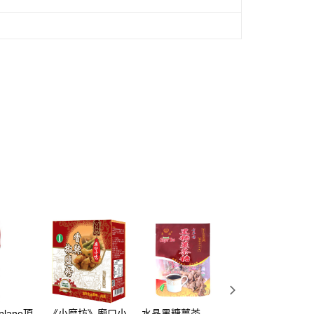
plane頂
《小磨坊》廟口小
水晶黑糖薑茶
《小磨坊》月桂葉