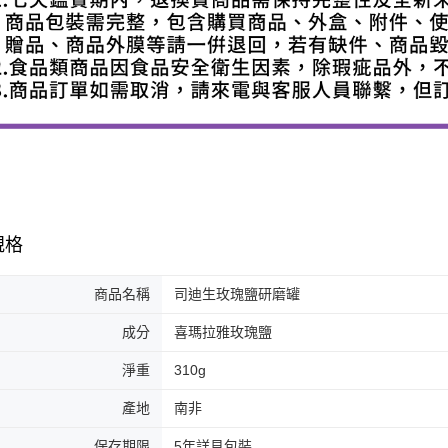
規格
商品名稱
司迪生玫瑰鹽研磨罐
成分
喜瑪拉雅玫瑰鹽
淨重
310g
產地
南非
保存期限
5年詳見包裝