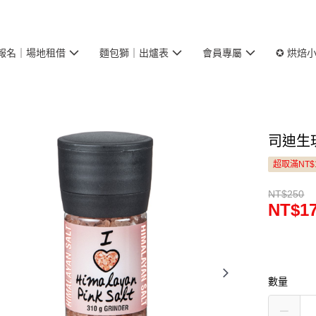
報名｜場地租借
麵包獅｜出爐表
會員專屬
✪ 烘焙
司迪生
超取滿NT$
NT$250
NT$1
數量