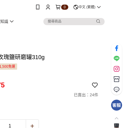
0
中文 (繁體)
小知識
玫瑰鹽研磨罐310g
1,500免運
75
已賣出：24件