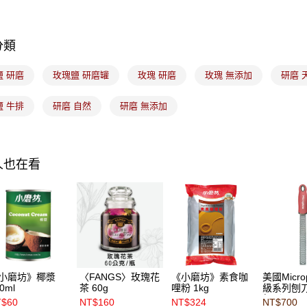
運送方式
7-11取貨
分類
每筆NT$1
鹽 研磨
玫瑰鹽 研磨罐
玫瑰 研磨
玫瑰 無添加
研磨 
常溫宅配-(
每筆NT$1
鹽 牛排
研磨 自然
研磨 無添加
付款後門
免運費
人也在看
小磨坊》椰漿
〈FANGS〉玫瑰花
《小磨坊》素食咖
美國Micro
0ml
茶 60g
哩粉 1kg
級系列刨
紅（ MP4
T$60
NT$160
NT$324
NT$700