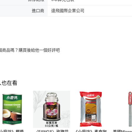
進口商
達飛國際企業公司
個商品嗎？購買後給他一個好評吧
人也在看
小磨坊》椰漿
〈FANGS〉玫瑰花
《小磨坊》素食咖
美國Micro