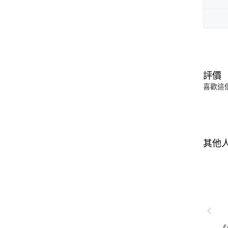
評價
喜歡這
其他
《