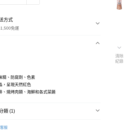
送方式
1,500免運
次付款
清除
紀錄
味精、防腐劑、色素
晶，呈現天然紅色
排、燒烤肉類、海鮮和各式菜餚
y
類 (1)
中西食材
料理鹽
客服