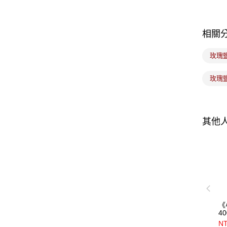
相關
玫瑰
玫瑰
其他
《
40
N