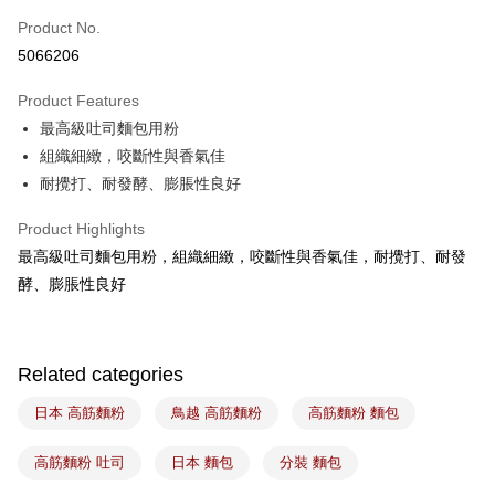
Easy Wallet
Product No.
5066206
Google Pay
Product Features
Plus Pay
最高級吐司麵包用粉
ATM Transfer
組織細緻，咬斷性與香氣佳
耐攪打、耐發酵、膨脹性良好
Shipping Method
Product Highlights
7-11取貨(5kg以內，尺寸不超過90cm)
最高級吐司麵包用粉，組織細緻，咬斷性與香氣佳，耐攪打、耐發
NT$100/order | Free shipping on orders of NT$1,500 or more
酵、膨脹性良好
常溫宅配-(限重20kg以下)
NT$100/order | Free shipping on orders of NT$1,500 or more
Related categories
付款後門市自取
Free shipping
日本 高筋麵粉
鳥越 高筋麵粉
高筋麵粉 麵包
高筋麵粉 吐司
日本 麵包
分裝 麵包