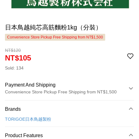
日本鳥越純芯高筋麵粉1kg（分裝）
Convenience Store Pickup Free Shipping from NT$1,500
NT$120
NT$105
Sold: 134
Payment And Shipping
Convenience Store Pickup Free Shipping from NT$1,500
Payment Method
Brands
Credit Card (Full Payment)
TORIGOE日本鳥越製粉
LINE Pay
Apple Pay
Product Features