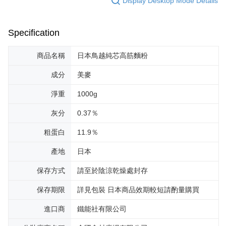
Display Desktop Mode Details
Specification
商品名稱
日本鳥越純芯高筋麵粉
成分
美麥
淨重
1000g
灰分
0.37％
粗蛋白
11.9％
產地
日本
保存方式
請至於陰涼乾燥處封存
保存期限
詳見包裝 日本商品效期較短請酌量購買
進口商
鐵能社有限公司