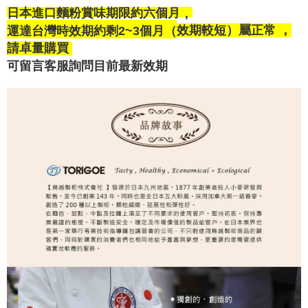
日本進口麵粉賞味期限約六個月
，
效期較短）
屬正常
，
運達台灣時效期約剩2~3個月（
請卓量購買
可留言客服詢問目前最新效期