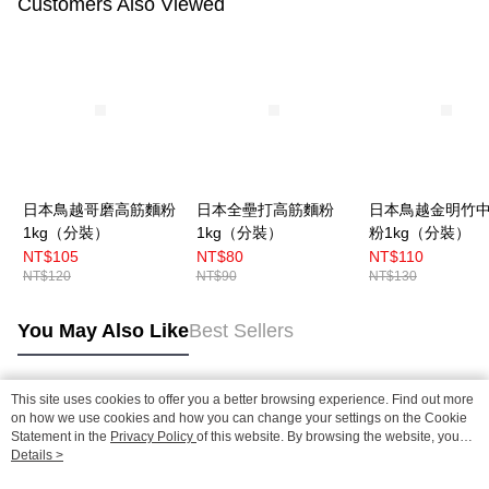
Customers Also Viewed
日本鳥越哥磨高筋麵粉
日本全壘打高筋麵粉
日本鳥越金明竹
1kg（分裝）
1kg（分裝）
粉1kg（分裝）
NT$105
NT$80
NT$110
NT$120
NT$90
NT$130
You May Also Like
Best Sellers
This site uses cookies to offer you a better browsing experience. Find out more
Popular Tags
on how we use cookies and how you can change your settings on the Cookie
Statement in the
Privacy Policy
of this website. By browsing the website, you
agree to our use of cookies as described in our Cookie Statement.
Details >