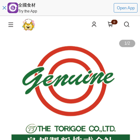
全國食材
Open App
Try the App
0
1
/
2