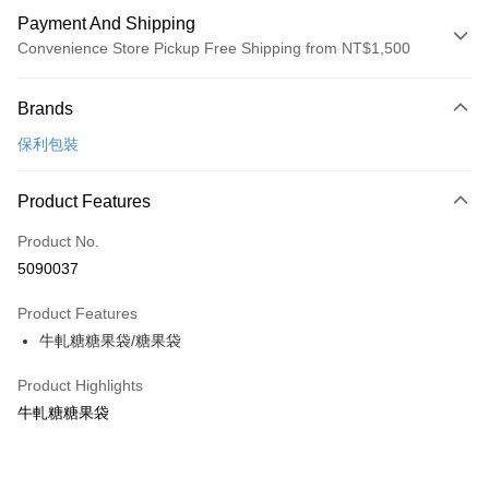
Payment And Shipping
Convenience Store Pickup Free Shipping from NT$1,500
Payment Method
Brands
Credit Card (Full Payment)
保利包裝
LINE Pay
Apple Pay
Product Features
Easy Wallet
Product No.
5090037
Google Pay
Product Features
Plus Pay
牛軋糖糖果袋/糖果袋
ATM Transfer
Product Highlights
Shipping Method
牛軋糖糖果袋
7-11取貨(5kg以內，尺寸不超過90cm)
NT$100/order | Free shipping on orders of NT$1,500 or more