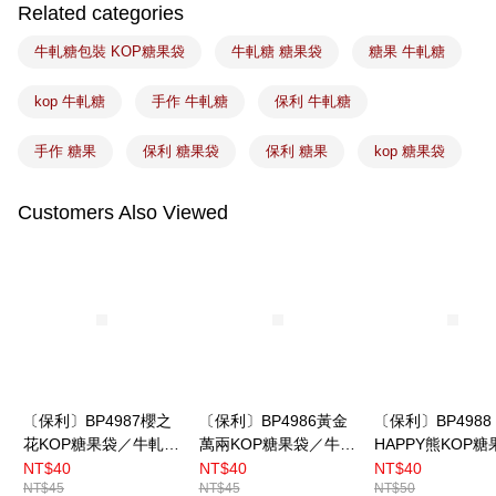
Related categories
常溫宅配-(限重20kg以下)
牛軋糖包裝 KOP糖果袋
牛軋糖 糖果袋
糖果 牛軋糖
NT$100/order | Free shipping on orders of NT$1,500 or more
付款後門市自取
kop 牛軋糖
手作 牛軋糖
保利 牛軋糖
Free shipping
手作 糖果
保利 糖果袋
保利 糖果
kop 糖果袋
Customers Also Viewed
〔保利〕BP4987櫻之
〔保利〕BP4986黃金
〔保利〕BP4988
花KOP糖果袋／牛軋糖
萬兩KOP糖果袋／牛軋
HAPPY熊KOP糖
包裝袋 100入
糖包裝袋 100入
／牛軋糖包裝袋（
NT$40
NT$40
NT$40
NT$45
NT$45
NT$50
圖案混） 100入