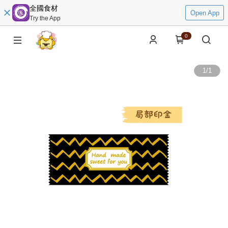
全國食材
Open App
Try the App
0
1
/
1