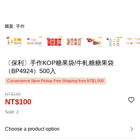
圖案: 手作
〔保利〕手作KOP糖果袋/牛軋糖糖果袋
（BP4924）500入
Convenience Store Pickup Free Shipping from NT$1,500
NT$180
NT$100
Sold: 2
Choose a product option