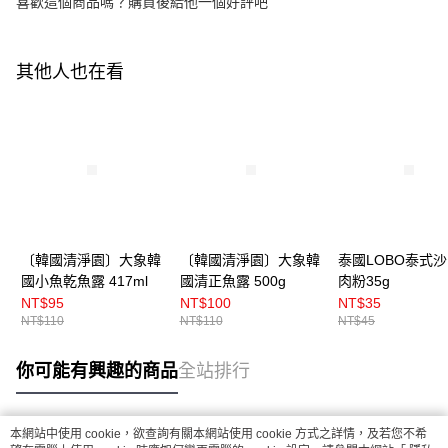
喜歡這個商品嗎？購買後給他一個好評吧
其他人也在看
〔韓國清淨園〕大象韓
〔韓國清淨園〕大象韓
泰國LOBO泰式
國小魚乾魚露 417ml
國清正魚露 500g
肉粉35g
NT$95
NT$100
NT$35
NT$110
NT$110
NT$45
你可能有興趣的商品
全站排行
本網站中使用 cookie，欲查詢有關本網站使用 cookie 方式之詳情，及若您不希