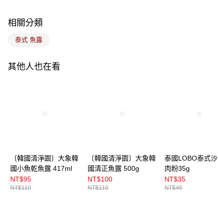
悠遊付
相關分類
Google Pay
泰式 魚露
全盈+PAY
其他人也在看
ATM付款
運送方式
7-11取貨(5kg以內，尺寸不超過90cm)
每筆NT$100，滿NT$1,500(含以上)免運費
常溫宅配-(限重20kg以下)
每筆NT$100，滿NT$1,500(含以上)免運費
〔韓國清淨園〕大象韓
〔韓國清淨園〕大象韓
泰國LOBO泰式
國小魚乾魚露 417ml
國清正魚露 500g
肉粉35g
付款後門市自取
NT$95
NT$100
NT$35
免運費
NT$110
NT$110
NT$45