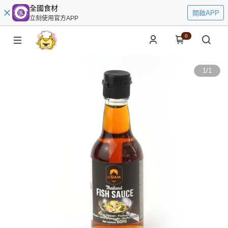
全國食材
開啟APP
立刻使用官方APP
0
1
/
1