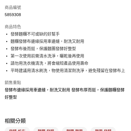
商品編號
悠遊付
5859308
Google Pay
商品特色
全盈+PAY
發酵麵糰不可或缺的好幫手
ATM付款
麵糰發酵布邊緣採用車邊縫，耐洗又耐用
發酵布後而挺，保護麵團發酵好整型
運送方式
第一次使用前需清水洗淨，曬乾後再使用
請勿用洗衣機清洗，將會縮短產品使用壽命
7-11取貨(5kg以內，尺寸不超過90cm)
平時建議用清水刷洗，物使用清潔劑洗淨，避免殘留在發酵布上
每筆NT$100，滿NT$1,500(含以上)免運費
銷售重點
常溫宅配-(限重20kg以下)
發酵布邊緣採用車邊縫，耐洗又耐用 發酵布厚而挺，保護麵糰發酵
每筆NT$100，滿NT$1,500(含以上)免運費
好整型
付款後門市自取
免運費
相關分類