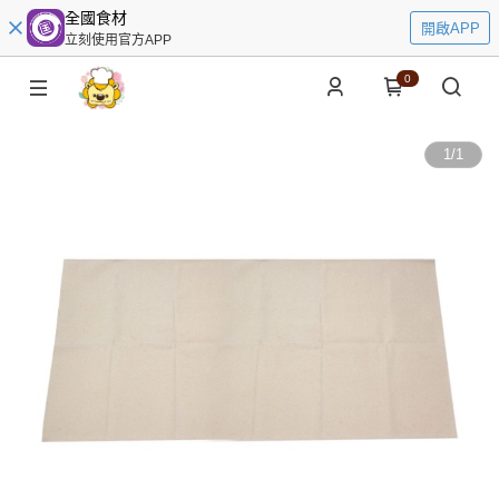
全國食材
開啟APP
立刻使用官方APP
0
1
/
1