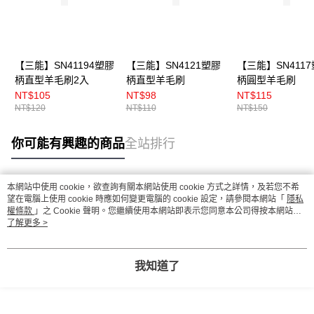
【三能】SN41194塑膠
【三能】SN4121塑膠
【三能】SN411
柄直型羊毛刷2入
柄直型羊毛刷
柄圓型羊毛刷
NT$105
NT$98
NT$115
NT$120
NT$110
NT$150
你可能有興趣的商品
全站排行
本網站中使用 cookie，欲查詢有關本網站使用 cookie 方式之詳情，及若您不希
熱門標籤
望在電腦上使用 cookie 時應如何變更電腦的 cookie 設定，請參閱本網站「
隱私
權條款
」之 Cookie 聲明。您繼續使用本網站即表示您同意本公司得按本網站使
用條款之 Cookie 聲明使用 cookie。
了解更多 >
我知道了