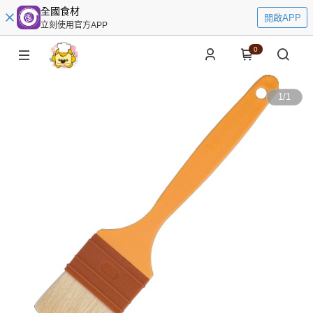
全國食材
開啟APP
立刻使用官方APP
0
1
/
1