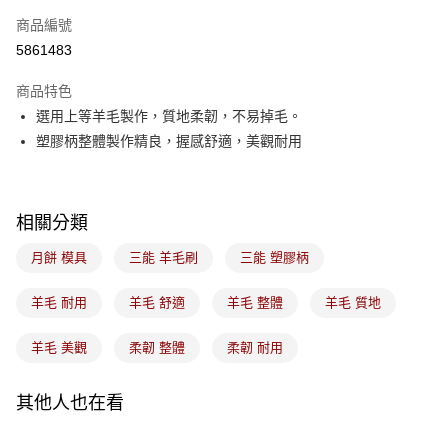
商品編號
悠遊付
5861483
Google Pay
商品特色
全盈+PAY
選用上等羊毛製作，質地柔韌，不易掉毛。
ATM付款
塑膠柄整體製作精良，握感舒適，美觀耐用
運送方式
7-11取貨(5kg以內，尺寸不超過90cm)
相關分類
每筆NT$100，滿NT$1,500(含以上)免運費
月餅 模具
三能 羊毛刷
三能 塑膠柄
常溫宅配-(限重20kg以下)
羊毛 耐用
羊毛 舒適
羊毛 整體
羊毛 質地
每筆NT$100，滿NT$1,500(含以上)免運費
付款後門市自取
羊毛 美觀
柔韌 整體
柔韌 耐用
免運費
其他人也在看