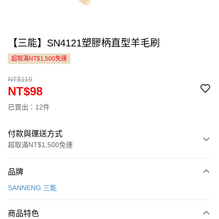
【三能】SN4121塑膠柄直型羊毛刷
超取滿NT$1,500免運
NT$110
NT$98
已賣出：12件
付款與運送方式
超取滿NT$1,500免運
付款方式
品牌
信用卡一次付款
SANNENG 三能
LINE Pay
商品特色
Apple Pay