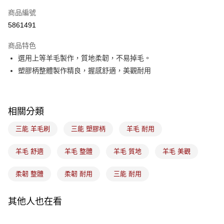
商品編號
悠遊付
5861491
Google Pay
商品特色
全盈+PAY
選用上等羊毛製作，質地柔韌，不易掉毛。
ATM付款
塑膠柄整體製作精良，握感舒適，美觀耐用
運送方式
7-11取貨(5kg以內，尺寸不超過90cm)
相關分類
每筆NT$100，滿NT$1,500(含以上)免運費
三能 羊毛刷
三能 塑膠柄
羊毛 耐用
常溫宅配-(限重20kg以下)
羊毛 舒適
羊毛 整體
羊毛 質地
羊毛 美觀
每筆NT$100，滿NT$1,500(含以上)免運費
付款後門市自取
柔韌 整體
柔韌 耐用
三能 耐用
免運費
其他人也在看