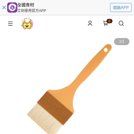
全國食材
開啟APP
立刻使用官方APP
0
1
/
1