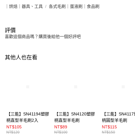
｜烘焙｜器具、工具
各式毛刷｜蛋液刷｜食品刷
評價
喜歡這個商品嗎？購買後給他一個好評吧
其他人也在看
【三能】SN41194塑膠
【三能】SN4120塑膠
【三能】SN411
柄直型羊毛刷2入
柄直型羊毛刷
柄圓型羊毛刷
NT$105
NT$89
NT$115
NT$120
NT$100
NT$150