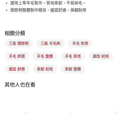
悠遊付
選用上等羊毛製作，質地柔韌，不易掉毛。
塑膠柄整體製作精良，握感舒適，美觀耐用
Google Pay
全盈+PAY
相關分類
ATM付款
三能 塑膠柄
三能 羊毛刷
羊毛 耐用
運送方式
羊毛 舒適
羊毛 整體
羊毛 質地
圓型 耐用
7-11取貨(5kg以內，尺寸不超過90cm)
每筆NT$100，滿NT$1,500(含以上)免運費
圓型 舒適
柔韌 耐用
柔韌 整體
常溫宅配-(限重20kg以下)
每筆NT$100，滿NT$1,500(含以上)免運費
其他人也在看
付款後門市自取
免運費