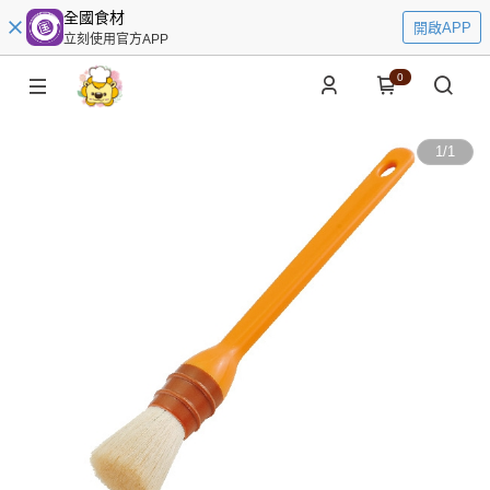
全國食材
開啟APP
立刻使用官方APP
0
1
/
1