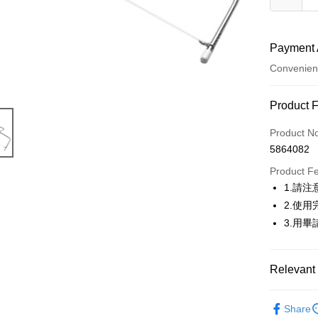
Payment 
Convenien
Payment
Product 
Credit Car
Product N
5864082
LINE Pay
Product F
Apple Pay
1.請
2.使
Easy Walle
3.用
Google Pa
Plus Pay
Relevant 
ATM Trans
｜烘焙｜
Share