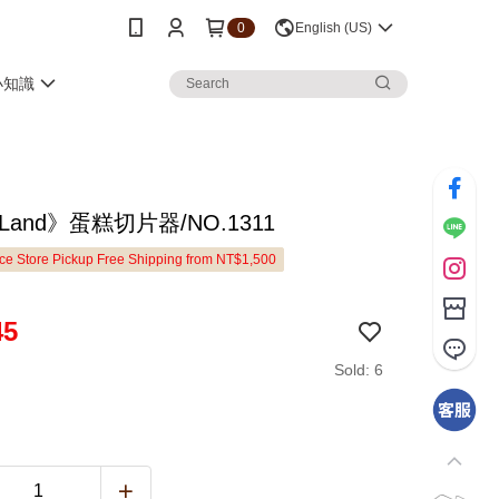
0
English (US)
小知識
eLand》蛋糕切片器/NO.1311
e Store Pickup Free Shipping from NT$1,500
45
Sold: 6