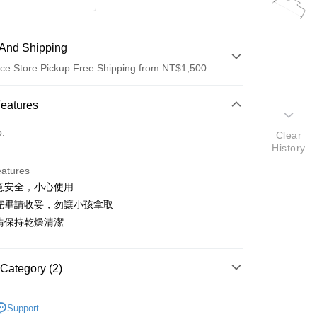
And Shipping
ce Store Pickup Free Shipping from NT$1,500
 Method
Features
d (Full Payment)
o.
Clear
History
eatures
注意安全，小心使用
用完畢請收妥，勿讓小孩拿取
t
畢請保持乾燥清潔
y
Category (2)
fer
器具、工具
西點刀｜麵包刀｜切麵刀
Support