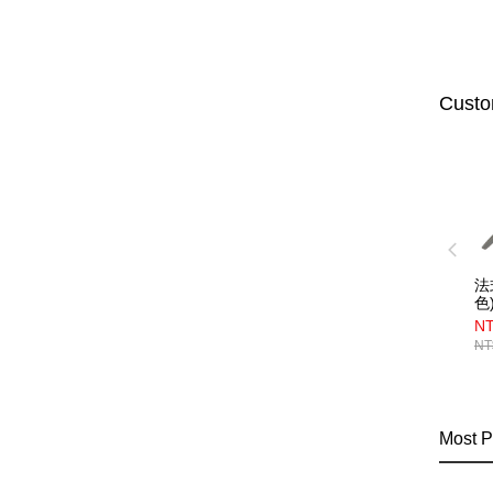
Custo
法
色
N
NT
Most P