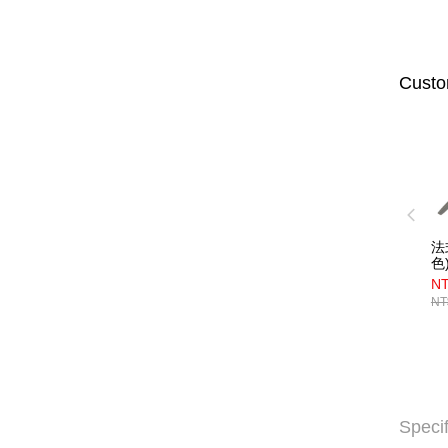
Custo
法
色
N
NT
Specif