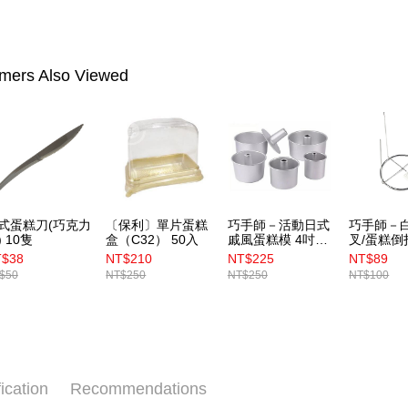
Popular 
Shipping
7-11取貨
NT$100/ord
mers Also Viewed
常溫宅配-(
NT$100/ord
付款後門
Free shipp
式蛋糕刀(巧克力
〔保利〕單片蛋糕
巧手師－活動日式
巧手師－
) 10隻
盒（C32） 50入
戚風蛋糕模 4吋
叉/蛋糕倒
（2B08 ）
（1S04）
T$38
NT$210
NT$225
NT$89
$50
NT$250
NT$250
NT$100
ication
Recommendations