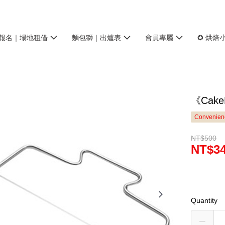
報名｜場地租借
麵包獅｜出爐表
會員專屬
✪ 烘焙
《Cak
Convenienc
NT$500
NT$3
Quantity