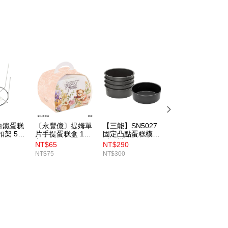
Recommended
 Method
(5kg以內，尺寸不超過90cm)
er | Free shipping on orders of NT$1,500 or more
限重20kg以下)
er | Free shipping on orders of NT$1,500 or more
市自取
ing
白鐵蛋糕
〔永豐億〕提姆單
【三能】SN5027
【三能】SN5047
扣架 5吋
片手提蛋糕盒 10
固定凸點蛋糕模6
固定凸點蛋糕模8
入
吋硬模
吋硬模
NT$65
NT$290
NT$371
NT$75
NT$300
NT$385