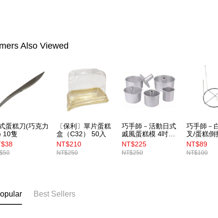
mers Also Viewed
式蛋糕刀(巧克力
〔保利〕單片蛋糕
巧手師－活動日式
巧手師－
) 10隻
盒（C32） 50入
戚風蛋糕模 4吋
叉/蛋糕倒
（2B08 ）
（1S04）
T$38
NT$210
NT$225
NT$89
$50
NT$250
NT$250
NT$100
opular
Best Sellers