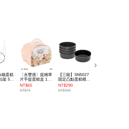
白鐵蛋糕
〔永豐億〕提姆單
【三能】SN5027
【三能】SN5047
扣架 5吋
片手提蛋糕盒 10
固定凸點蛋糕模6
固定凸點蛋糕模8
入
吋硬模
吋硬模
NT$65
NT$290
NT$371
NT$75
NT$300
NT$385