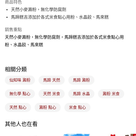
商品特色
悠遊付
天然小麥澱粉，無化學防腐劑
馬蹄糕吉添加於各式米食點心用粉、水晶餃、馬來糕
Google Pay
銷售重點
全盈+PAY
天然小麥澱粉，無化學防腐劑，馬蹄糕吉添加於各式米食點心用
ATM付款
粉、水晶餃、馬來糕
運送方式
7-11取貨(5kg以內，尺寸不超過90cm)
相關分類
每筆NT$100，滿NT$1,500(含以上)免運費
仙知味 澱粉
馬蹄 天然
馬蹄 澱粉
常溫宅配-(限重20kg以下)
無化學 點心
天然 米食
馬蹄 水晶
澱粉 米食
每筆NT$100，滿NT$1,500(含以上)免運費
付款後門市自取
天然 點心
澱粉 點心
米食 點心
免運費
其他人也在看