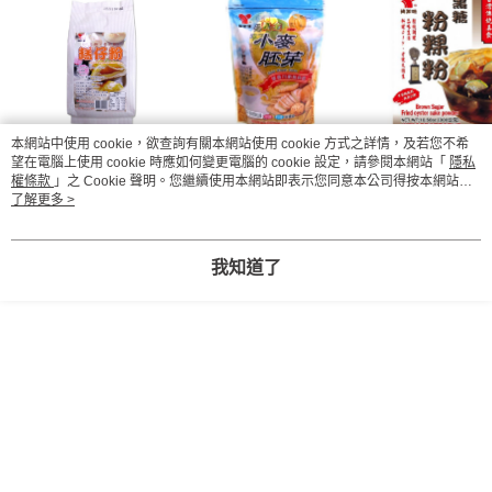
本網站中使用 cookie，欲查詢有關本網站使用 cookie 方式之詳情，及若您不希
仙知味鳳片粉/糕仔粉
仙知味小麥胚芽 500g
仙知味黑糖粉粿
望在電腦上使用 cookie 時應如何變更電腦的 cookie 設定，請參閱本網站「
隱私
權條款
」之 Cookie 聲明。您繼續使用本網站即表示您同意本公司得按本網站使
600g
300g
用條款之 Cookie 聲明使用 cookie。
了解更多 >
NT$135
NT$100
NT$42
NT$140
NT$125
NT$45
我知道了
詳細說明
商品規格
相關推薦