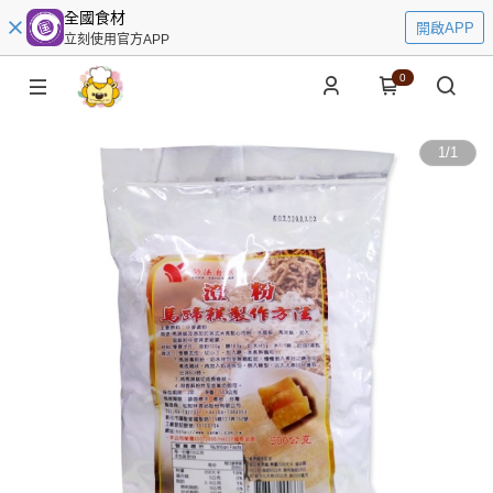
全國食材
開啟APP
立刻使用官方APP
0
1
/
1