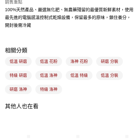
銷售重點
悠遊付
100%天然產品、嚴選無化肥、無農藥殘留的最優質新鮮素材，使用
最先進的電腦感溫控制式乾燥設備，保留最多的原味，鎖住養分，
Google Pay
開封後需冷藏
全盈+PAY
ATM付款
相關分類
運送方式
低溫 研磨
低溫 花粉
洛神 花粉
研磨 分裝
7-11取貨(5kg以內，尺寸不超過90cm)
特級 研磨
低溫 洛神
低溫 特級
低溫 分裝
每筆NT$100，滿NT$1,500(含以上)免運費
常溫宅配-(限重20kg以下)
研磨 洛神
特級 洛神
每筆NT$100，滿NT$1,500(含以上)免運費
其他人也在看
付款後門市自取
免運費