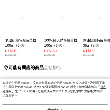
低溫研磨特級菠菜粉
100%純天然特級薑粉
冷凍研磨特級草
100g （分裝）
100g（分裝）
35g（分裝）
NT$110
NT$150
NT$168
NT$130
NT$170
NT$250
你可能有興趣的商品
全站排行
本網站中使用 cookie，欲查詢有關本網站使用 cookie 方式之詳情，及若您不希
熱門標籤
望在電腦上使用 cookie 時應如何變更電腦的 cookie 設定，請參閱本網站「
隱私
權條款
」之 Cookie 聲明。您繼續使用本網站即表示您同意本公司得按本網站使
用條款之 Cookie 聲明使用 cookie。
了解更多 >