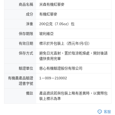
商品名稱
米森有機紅藜麥
成分
有機紅藜麥
淨重
200公克（7.05oz）包
保存期限
玻利維亞
有效日期
標示於外包裝上（西元年/月/日）
保存方式
避免日光直射，置於陰涼乾燥處，開封後請
儘快食用完畢
驗證單位
慈心有機驗證股份有限公司
有機農產品驗證
1－009－210002
證書字號
備註
產品資訊若與包裝上略有差異時，以實際包
裝上標示為準
客服