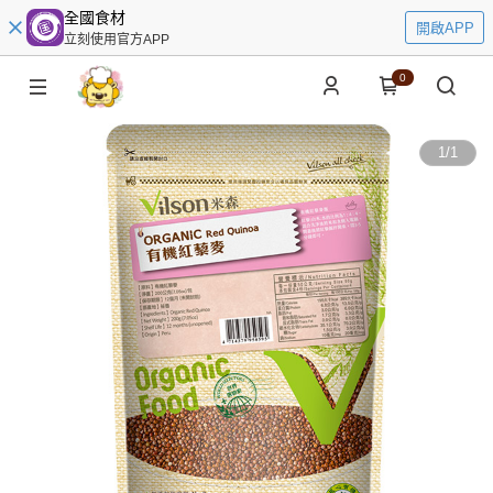
全國食材
開啟APP
立刻使用官方APP
0
1
/
1