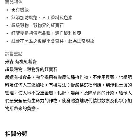
商品特色
悠遊付
★有機級
無添加防腐劑、人工香料及色素
Google Pay
超級穀物，穀物界的紅寶石
全盈+PAY
紅藜麥是祖傳老品種，源自玻利維亞
紅藜在烹煮之後幾乎會冒芽，此為正常現象
ATM付款
銷售重點
運送方式
米森 有機紅藜麥
7-11取貨(5kg以內，尺寸不超過90cm)
超級穀物，穀物界的紅寶石
每筆NT$100，滿NT$1,500(含以上)免運費
嚴選有機食品，完全採用有機農法種植作物，不使用農藥、化學肥
料及任何人工添加物。有機農法：從嚴格選種開始，到淨化土壤的
常溫宅配-(限重20kg以下)
管理，使大地不受重金屬、化肥、農藥、及除草劑的汙染，給予人
每筆NT$100，滿NT$1,500(含以上)免運費
們最安全最有生命力的作物，使身體遠離現代精緻飲食及化學添加
付款後門市自取
物所帶來的負擔。
免運費
相關分類