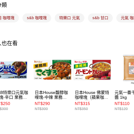
分類
運送方式
用 咖哩塊
s&b 咖哩塊
特樂口 元氣
s&b 甘口
7-11取貨
元氣 
每筆NT$1
常溫宅配-(
人也在看
每筆NT$1
付款後門
免運費
&B特樂口元氣咖
日本House馥醇咖
日本House 佛蒙特
元氣一番
塊-辛口 業務用
哩塊-中辣 業務用
咖哩塊（蘋果咖哩
醬 1kg
g
1kg
塊）-業務用 1kg
$250
NT$290
NT$315
NT$110
$300
NT$300
NT$350
NT$120