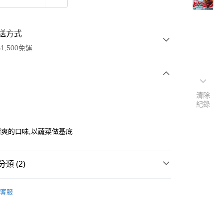
送方式
1,500免運
次付款
清除
紀錄
爽的口味,以蔬菜做基底
類 (2)
y
中西食材
咖哩塊｜咖哩醬｜咖哩粉
客服
品牌、國家
日本商品專區