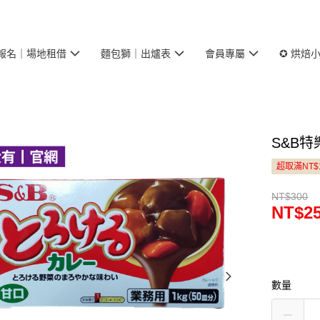
報名｜場地租借
麵包獅｜出爐表
會員專屬
✪ 烘焙
S&B特
超取滿NT$
NT$300
NT$2
數量