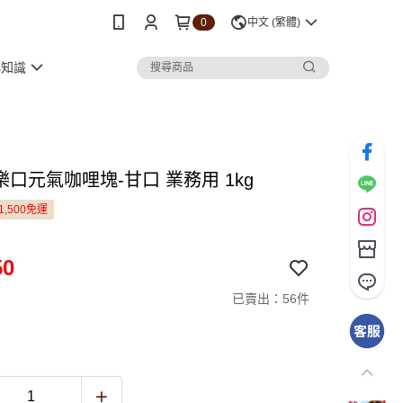
0
中文 (繁體)
小知識
樂口元氣咖哩塊-甘口 業務用 1kg
1,500免運
50
已賣出：56件