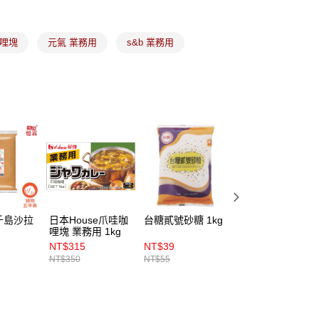
(5kg以內，尺寸不超過90cm)
咖哩塊
元氣 業務用
s&b 業務用
00，滿NT$1,500(含以上)免運費
限重20kg以下)
00，滿NT$1,500(含以上)免運費
市自取
千島沙拉
日本House爪哇咖
台糖貳號砂糖 1kg
【正慧】金杯深黑
哩塊 業務用 1kg
苦甜巧克力風味鈕
釦型 1kg
NT$315
NT$39
NT$295
NT$350
NT$55
NT$320