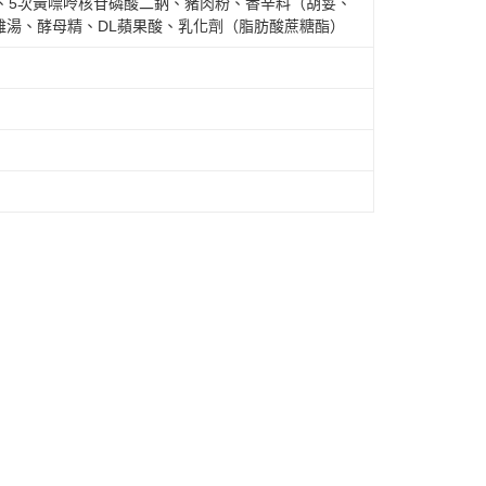
、5次黃嘌呤核苷磷酸二鈉、豬肉粉、香辛料（胡荽、
雞湯、酵母精、DL蘋果酸、乳化劑（脂肪酸蔗糖酯）