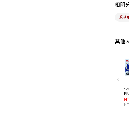
相關
業務
其他
S
哩
1k
NT
NT