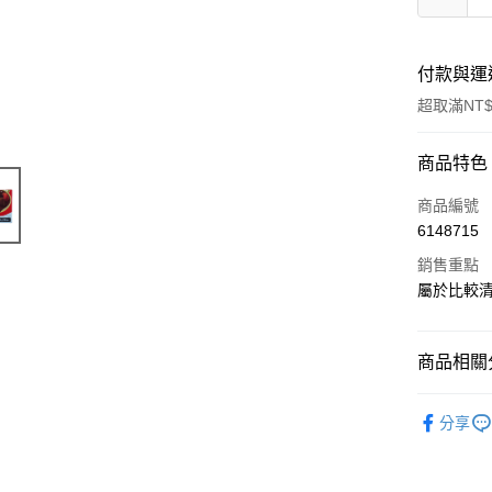
付款與運
超取滿NT$
付款方式
商品特色
信用卡一
商品編號
6148715
LINE Pay
銷售重點
Apple Pay
屬於比較清
悠遊付
商品相關分
Google Pa
｜料理｜
全盈+PAY
分享
｜主題｜
ATM付款