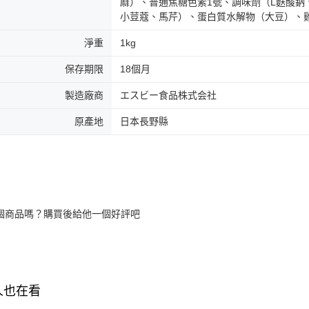
麻）、普通焦糖色素1號、調味劑（L麩酸鈉
小荳蔻、馬芹）、蛋白質水解物（大豆）、
淨重
1kg
保存期限
18個月
製造廠商
エスビー食品株式会社
原產地
日本長野縣
個商品嗎？購買後給他一個好評吧
人也在看