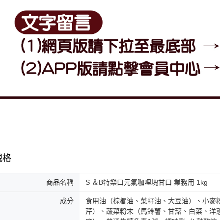
規格
商品名稱
S ＆B特樂口元氣咖哩塊甘口 業務用 1kg
成分
食用油（棕櫚油、菜籽油、大豆油）、小麥
芹）、蔬菜粉末（馬鈴薯、甘藷、白菜、洋