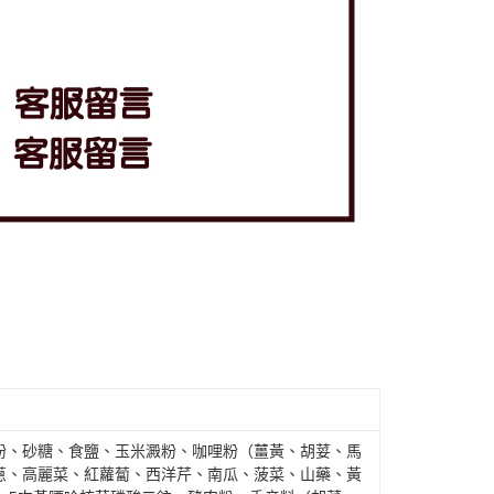
粉、砂糖、食鹽、玉米澱粉、咖哩粉（薑黃、胡荽、馬
蔥、高麗菜、紅蘿蔔、西洋芹、南瓜、菠菜、山藥、黃