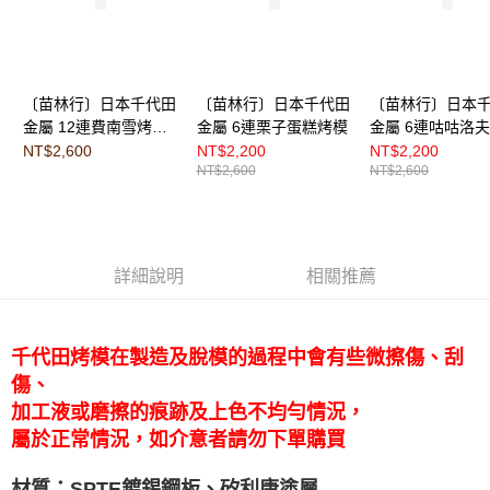
〔苗林行〕日本千代田
〔苗林行〕日本千代田
〔苗林行〕日本
金屬 12連費南雪烤模
金屬 6連栗子蛋糕烤模
金屬 6連咕咕洛
（HS香檳金台灣限定
烤模
NT$2,600
NT$2,200
NT$2,200
NT$2,600
NT$2,600
款）
詳細說明
相關推薦
千代田烤模在製造及脫模的過程中會有些微擦傷、刮
傷、
加工液或磨擦的痕跡及上色不均勻情況，
屬於正常情況，如介意者請勿下單購買
材質：SPTE鍍錫鋼板、矽利康塗層