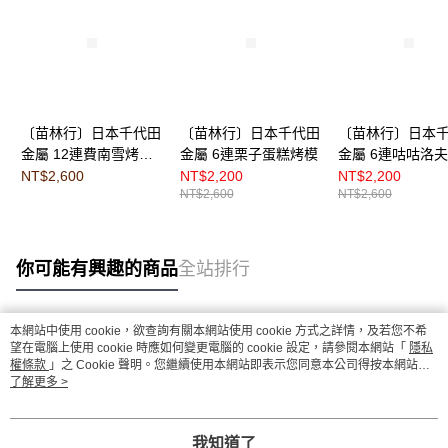
〔苗林行〕日本千代田
〔苗林行〕日本千代田
〔苗林行〕日本
金屬 12連費南雪烤模
金屬 6連栗子蛋糕烤模
金屬 6連咕咕洛
（HS香檳金台灣限定
烤模
NT$2,600
NT$2,200
NT$2,200
NT$2,600
NT$2,600
款）
你可能有興趣的商品
全站排行
本網站中使用 cookie，欲查詢有關本網站使用 cookie 方式之詳情，及若您不希
熱門標籤
望在電腦上使用 cookie 時應如何變更電腦的 cookie 設定，請參閱本網站「
隱私
權條款
」之 Cookie 聲明。您繼續使用本網站即表示您同意本公司得按本網站使
用條款之 Cookie 聲明使用 cookie。
了解更多 >
我知道了