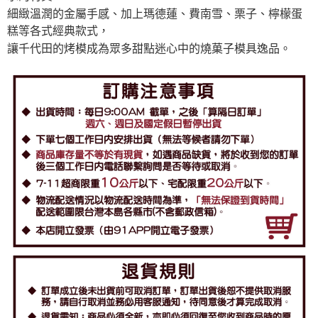
細緻溫潤的金屬手感、加上瑪德蓮、費南雪、栗子、檸檬蛋
糕等各式經典款式，
讓千代田的烤模成為眾多甜點迷心中的燒菓子模具逸品。