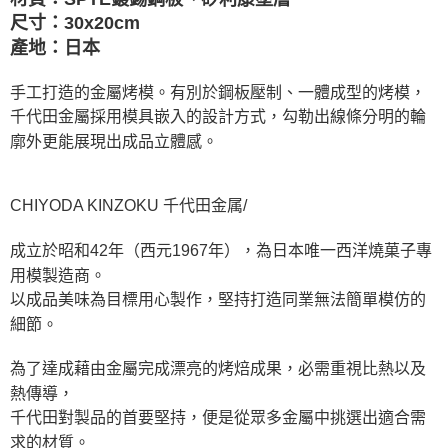
尺寸：30x
20cm
產地：日本
手工打造的金屬烤模。有別於鋼板壓制、一體成型的烤模，
千代田金屬採用模具嵌入的設計方式，勾勒出線條分明的輪
廓外更能展現出成品立體感。
CHIYODA KINZOKU 千代田金属/
成立於昭和42年（西元1967年），為日本唯一西洋燒菓子專
用模製造商。
以成品美味為目標用心製作，堅持打造同業無法簡單模仿的
細節。
為了達成藉由金屬完成漂亮的烤焙成果，必需重視比熱以及
熱傳導，
千代田對製品的首要堅持，便是從眾多金屬中挑選出適合需
求的材質。