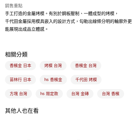
Apple Pay
銷售重點
悠遊付
手工打造的金屬烤模。有別於鋼板壓制、一體成型的烤模，
千代田金屬採用模具嵌入的設計方式，勾勒出線條分明的輪廓外更
Google Pay
能展現出成品立體感。
全盈+PAY
ATM付款
相關分類
運送方式
香檳金 日本
烤模 台灣
香檳金 台灣
7-11取貨(5kg以內，尺寸不超過90cm)
苗林行 日本
hs 香檳金
千代田 烤模
每筆NT$100，滿NT$1,500(含以上)免運費
常溫宅配-(限重20kg以下)
方塊 台灣
hs 限定款
台灣 金磚
台灣 香檳
每筆NT$100，滿NT$1,500(含以上)免運費
其他人也在看
付款後門市自取
免運費