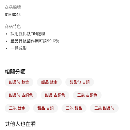
商品編號
悠遊付
6166044
Google Pay
商品特色
全盈+PAY
採用氮化鈦TiN處理
ATM付款
產品具抗菌作用可達99.6％
一體成形
運送方式
7-11取貨(5kg以內，尺寸不超過90cm)
每筆NT$100，滿NT$1,500(含以上)免運費
相關分類
常溫宅配-(限重20kg以下)
甜品勺 鈦金
甜品 鈦金
甜品勺 古銅
每筆NT$100，滿NT$1,500(含以上)免運費
甜品勺 古銅色
甜品 古銅色
三能 古銅色
付款後門市自取
三能 鈦金
甜品 古銅
三能 甜品
三能 甜品勺
免運費
其他人也在看