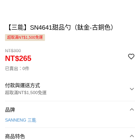
【三能】SN4641甜品勺（鈦金-古銅色）
超取滿NT$1,500免運
NT$300
NT$265
已賣出：0件
付款與運送方式
超取滿NT$1,500免運
付款方式
品牌
信用卡一次付款
SANNENG 三能
LINE Pay
商品特色
Apple Pay