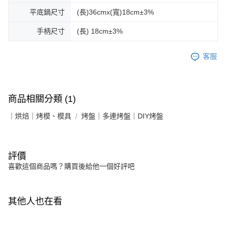
平底鍋尺寸
(長)36cmx(寬)18cm±3%
手柄尺寸
(長) 18cm±3%
客服
商品相關分類 (1)
｜烘焙｜烤模、模具
烤盤｜多連烤盤｜DIY烤盤
評價
喜歡這個商品嗎？購買後給他一個好評吧
其他人也在看