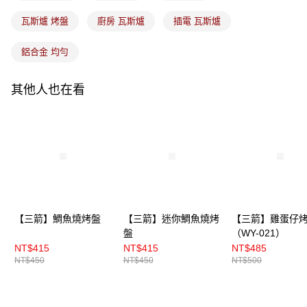
瓦斯爐 烤盤
廚房 瓦斯爐
插電 瓦斯爐
鋁合金 均勻
其他人也在看
【三箭】鯛魚燒烤盤
【三箭】迷你鯛魚燒烤
【三箭】雞蛋仔
盤
（WY-021）
NT$415
NT$415
NT$485
NT$450
NT$450
NT$500