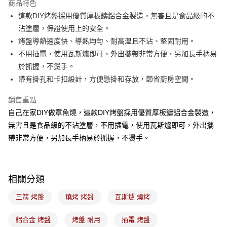
商品特色
悠遊付
這款DIY烤盤採用優質厚板鑄鋁合金製造，無害且是食品級的不
沾塗層，保證使用上的安全。
Google Pay
烤盤導熱速度快、導熱均勻、耐高溫且不沾、堅固耐用。
全盈+PAY
不用插電，使用瓦斯爐即可，外出攜帶非常方便，另加長手柄易
於抓握，不燙手。
ATM付款
帶有掛孔和卡扣設計，方便懸掛和存放，節省廚房空間。
運送方式
銷售重點
7-11取貨(5kg以內，尺寸不超過90cm)
自己在家DIY做章魚燒，這款DIY烤盤採用優質厚板鑄鋁合金製造，
每筆NT$100，滿NT$1,500(含以上)免運費
無害且是食品級的不沾塗層，不用插電，使用瓦斯爐即可，外出攜
帶非常方便，另加長手柄易於抓握，不燙手。
常溫宅配-(限重20kg以下)
每筆NT$100，滿NT$1,500(含以上)免運費
付款後門市自取
相關分類
免運費
三箭 烤盤
燒烤 烤盤
瓦斯爐 燒烤
鋁合金 烤盤
烤盤 耐用
插電 烤盤