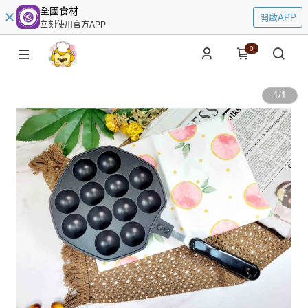
全國食材
開啟APP
立刻使用官方APP
0
1
/
1