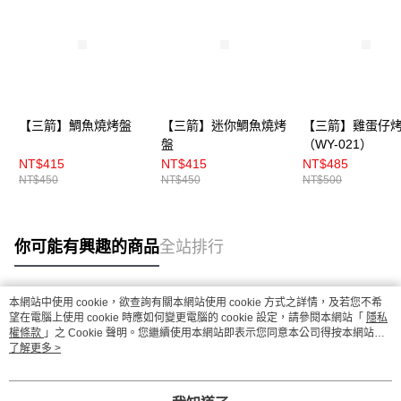
【三箭】鯛魚燒烤盤
【三箭】迷你鯛魚燒烤
【三箭】雞蛋仔
盤
（WY-021）
NT$415
NT$415
NT$485
NT$450
NT$450
NT$500
你可能有興趣的商品
全站排行
本網站中使用 cookie，欲查詢有關本網站使用 cookie 方式之詳情，及若您不希
熱門標籤
望在電腦上使用 cookie 時應如何變更電腦的 cookie 設定，請參閱本網站「
隱私
權條款
」之 Cookie 聲明。您繼續使用本網站即表示您同意本公司得按本網站使
用條款之 Cookie 聲明使用 cookie。
了解更多 >