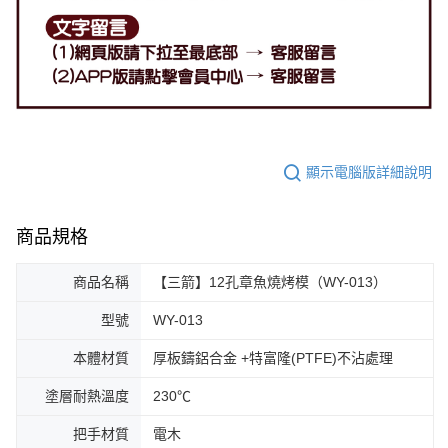
顯示電腦版詳細說明
商品規格
商品名稱
【三箭】12孔章魚燒烤模（WY-013）
型號
WY-013
本體材質
厚板鑄鋁合金 +特富隆(PTFE)不沾處理
塗層耐熱溫度
230℃
把手材質
電木