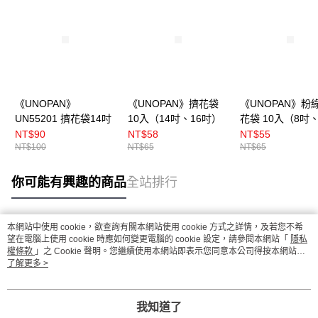
《UNOPAN》
《UNOPAN》擠花袋
《UNOPAN》粉
UN55201 擠花袋14吋
10入（14吋、16吋）
花袋 10入（8吋、
吋）
NT$90
NT$58
NT$55
NT$100
NT$65
NT$65
你可能有興趣的商品
全站排行
本網站中使用 cookie，欲查詢有關本網站使用 cookie 方式之詳情，及若您不希
熱門標籤
望在電腦上使用 cookie 時應如何變更電腦的 cookie 設定，請參閱本網站「
隱私
權條款
」之 Cookie 聲明。您繼續使用本網站即表示您同意本公司得按本網站使
用條款之 Cookie 聲明使用 cookie。
了解更多 >
我知道了