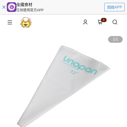
全國食材
開啟APP
立刻使用官方APP
0
1
/
1