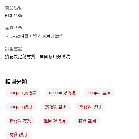
商品編號
悠遊付
6182735
Google Pay
商品特色
全盈+PAY
尼龍材質，堅固耐用好清洗
ATM付款
銷售重點
擠花袋尼龍材質，堅固耐用好清洗
運送方式
7-11取貨(5kg以內，尺寸不超過90cm)
每筆NT$100，滿NT$1,500(含以上)免運費
相關分類
常溫宅配-(限重20kg以下)
unopan 擠花袋
unopan 好清洗
unopan 堅固
每筆NT$100，滿NT$1,500(含以上)免運費
unopan 耐用
擠花袋 堅固
擠花袋 耐用
付款後門市自取
免運費
擠花袋 材質
堅固 好清洗
材質 堅固
材質 耐用