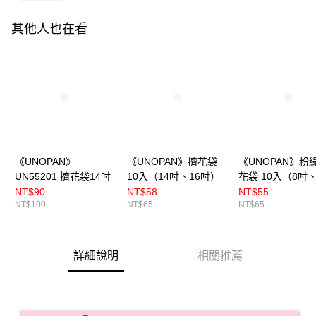
其他人也在看
《UNOPAN》
《UNOPAN》擠花袋
《UNOPAN》粉
UN55201 擠花袋14吋
10入（14吋、16吋）
花袋 10入（8吋、
吋）
NT$90
NT$58
NT$55
NT$100
NT$65
NT$65
詳細說明
相關推薦