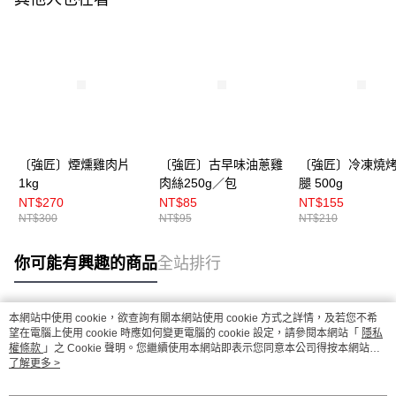
〔強匠〕煙燻雞肉片
〔強匠〕古早味油蔥雞
〔強匠〕冷凍燒
1kg
肉絲250g／包
腿 500g
NT$270
NT$85
NT$155
NT$300
NT$95
NT$210
你可能有興趣的商品
全站排行
本網站中使用 cookie，欲查詢有關本網站使用 cookie 方式之詳情，及若您不希
熱門標籤
望在電腦上使用 cookie 時應如何變更電腦的 cookie 設定，請參閱本網站「
隱私
權條款
」之 Cookie 聲明。您繼續使用本網站即表示您同意本公司得按本網站使
用條款之 Cookie 聲明使用 cookie。
了解更多 >