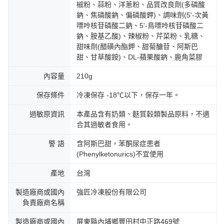
椒粉、蒜粉、洋蔥粉、品質改良劑(多磷酸
鈉、焦磷酸鈉、偏磷酸鉀)、調味劑(5'-次黃
嘌呤核苷磷酸二鈉、5'-鳥嘌呤核苷磷酸二
鈉、胺基乙酸)、辣椒粉、芹菜粉、乳糖、
甜味劑(醋磺內酯鉀、甜菊醣苷、阿斯巴
甜、甘草酸銨)、DL-蘋果酸鈉、鹿角菜膠
內容量
210g
保存條件
冷凍保存 -18℃以下，保存一年。
過敏原資訊
本產品含有奶類、麩質榖類製品原料，不適
合其過敏者食用。
警 語
含阿斯巴甜，苯酮尿症患者
(Phenylketonurics)不宜使用
產地
台灣
製造廠商或國內
強匠冷凍股份有限公司
負責廠商名稱
製造廠商或國內
屏東縣內埔鄉豐田村中正路469號