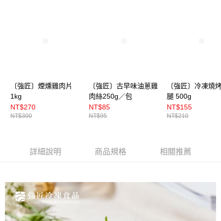
〔強匠〕煙燻雞肉片
〔強匠〕古早味油蔥雞
〔強匠〕冷凍燒
1kg
肉絲250g／包
腿 500g
NT$270
NT$85
NT$155
NT$300
NT$95
NT$210
詳細說明
商品規格
相關推薦