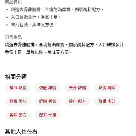
商品特色
悠遊付
精選去骨雞腿排，全塊飽滿厚實，獨家醃料配方，
入口鮮嫩多汁，香氣十足，
Google Pay
單片包裝，美味又方便。
全盈+PAY
銷售重點
ATM付款
精選去骨雞腿排，全塊飽滿厚實，獨家醃料配方，入口鮮嫩多汁，
香氣十足，單片包裝，美味又方便。
運送方式
冷凍7-11取貨(5kg以內，尺寸不超過90cm)
每筆NT$200，滿NT$2,500(含以上)免運費
相關分類
黑貓冷凍宅配-(限重20kg以下)
嫩煎 雞腿
強匠 雞腿
去骨 雞腿
雞腿 醃料
每筆NT$200，滿NT$2,500(含以上)免運費
鮮嫩 美味
鮮嫩 香氣
醃料 配方
鮮嫩 多汁
冷凍付款後門市自取
免運費
美味 配方
配方 十足
其他人也在看