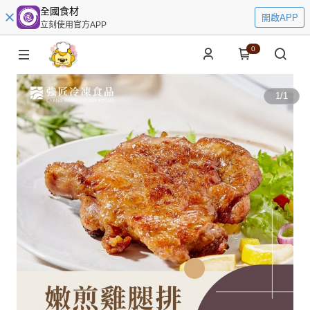
全國食材
開啟APP
立刻使用官方APP
0
1
/
1