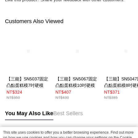
Customers Also Viewed
【三能】SN5037固定
【三能】SN5067固定
【三能】SN504
凸點蛋糕模7吋硬模
凸點蛋糕模10吋硬模
凸點蛋糕模8吋硬
NT$324
NT$407
NT$371
NT$350
NT$430
NT$385
You May Also Like
Best Sellers
This site uses cookies to offer you a better browsing experience. Find out more
Popular Tags
on how we use cookies and how you can change your settings on the Cookie