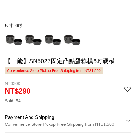
尺寸: 6吋
【三能】SN5027固定凸點蛋糕模6吋硬模
Convenience Store Pickup Free Shipping from NT$1,500
NT$300
NT$290
Sold: 54
Payment And Shipping
Convenience Store Pickup Free Shipping from NT$1,500
Payment Method