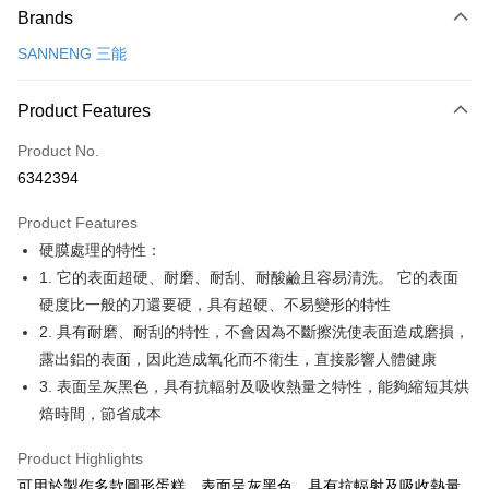
Brands
Credit Card (Full Payment)
SANNENG 三能
LINE Pay
Apple Pay
Product Features
Easy Wallet
Product No.
6342394
Google Pay
Product Features
Plus Pay
硬膜處理的特性：
ATM Transfer
1. 它的表面超硬、耐磨、耐刮、耐酸鹼且容易清洗。 它的表面
硬度比一般的刀還要硬，具有超硬、不易變形的特性
Shipping Method
2. 具有耐磨、耐刮的特性，不會因為不斷擦洗使表面造成磨損，
7-11取貨(5kg以內，尺寸不超過90cm)
露出鋁的表面，因此造成氧化而不衛生，直接影響人體健康
NT$100/order | Free shipping on orders of NT$1,500 or more
3. 表面呈灰黑色，具有抗輻射及吸收熱量之特性，能夠縮短其烘
焙時間，節省成本
常溫宅配-(限重20kg以下)
NT$100/order | Free shipping on orders of NT$1,500 or more
Product Highlights
可用於製作多款圓形蛋糕，表面呈灰黑色，具有抗輻射及吸收熱量