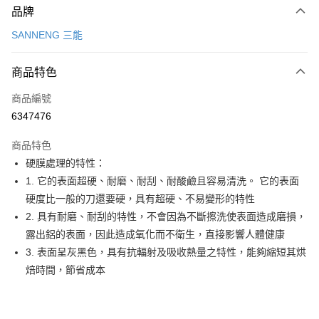
品牌
信用卡一次付款
SANNENG 三能
LINE Pay
商品特色
Apple Pay
商品編號
悠遊付
6347476
Google Pay
商品特色
全盈+PAY
硬膜處理的特性：
ATM付款
1. 它的表面超硬、耐磨、耐刮、耐酸鹼且容易清洗。 它的表面
硬度比一般的刀還要硬，具有超硬、不易變形的特性
運送方式
2. 具有耐磨、耐刮的特性，不會因為不斷擦洗使表面造成磨損，
露出鋁的表面，因此造成氧化而不衛生，直接影響人體健康
7-11取貨(5kg以內，尺寸不超過90cm)
3. 表面呈灰黑色，具有抗輻射及吸收熱量之特性，能夠縮短其烘
每筆NT$100，滿NT$1,500(含以上)免運費
焙時間，節省成本
常溫宅配-(限重20kg以下)
每筆NT$100，滿NT$1,500(含以上)免運費