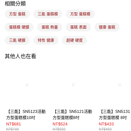
相關分類
付款後門市自取
免運費
方型 蛋糕
三能 蛋糕模
方型 蛋糕模
蛋糕模 硬膜
蛋糕 熱量
蛋糕 表面
健康 蛋糕
三能 硬膜
特性 健康
超硬 硬度
其他人也在看
【三能】SN5123活動
【三能】SN5121活動
【三能】SN5131
方型蛋糕模10吋
方型蛋糕模8吋
方型蛋糕模 8吋
NT$681
NT$524
NT$433
NT$700
NT$550
NT$450