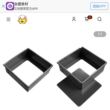
全國食材
開啟APP
立刻使用官方APP
0
1
/
1