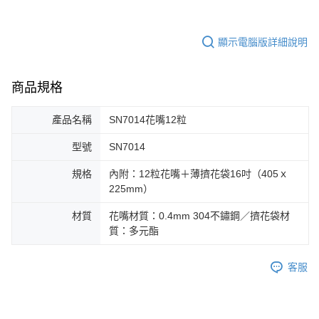
顯示電腦版詳細說明
商品規格
產品名稱
SN7014花嘴12粒
型號
SN7014
規格
內附：12粒花嘴＋薄擠花袋16吋（405ｘ
225mm）
材質
花嘴材質：0.4mm 304不鏽鋼／擠花袋材
質：多元酯
客服